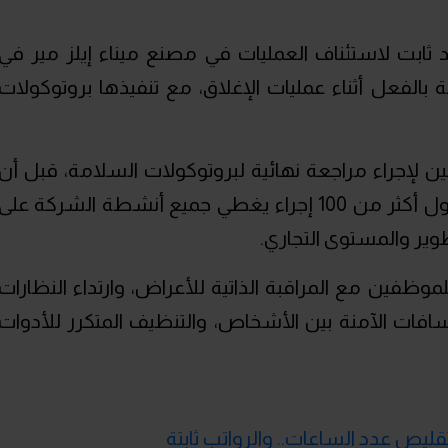
بت لاستئناف العمليات في مصنع ميناء إيلز مير في
بالفعل أثناء عمليات الإغلاق، مع تنفيذها بروتوكولات
ن لإجراء مراجعة نهائية لبروتوكولات السلامة، قبل أن
تُستأنف عملية الإنتاج، ويتضمن البروتوكول أكثر من 100 إجراء يغطي جميع أنشطة الشركة على
وير والمستوى التجاري.
وظفين مع المراقبة الذاتية للأعراض، وارتداء النظارات
افات الآمنة بين الأشخاص، والتنظيف المتكرر للأدوات
ليص عدد الساعات.. والرواتب ثابتة