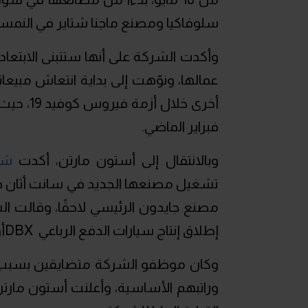
سلوفاكيا ومصنع ماجنا شتاير في النمسا
وأكدت الشركة على أنها ستتبنى الابتعا
عمالها، ونوّهت إلى بداية انتعاش مبيع
فبراير الماضي.
وبالانتقال إلى أستون مارتن، أكدت
شر
تشغيل مصنعها الجديد في سانت أثان جن
مصنع جايدون الرئيسي لاحقًا، وقالت ا
إطلاق إنتاج سيارات الدفع الرباعي DBXأولًا.