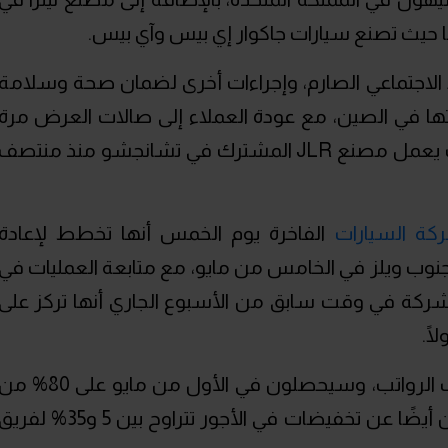
 حيث تصنع سيارات جاكوار إي بيس وآي بيس.
د الاجتماعي الصارم، وإجراءات أخرى لضمان صحة وسلامة
اتها في الصين، مع عودة العملاء إلى صالات العرض مرة
أخرى خلال أزمة فيروس كوفيد 19، حيث يعمل مصنع JLR المشترك في تشانجشو منذ منتصف
كة السيارات
الفاخرة يوم الخمس أنها تخطط لإعادة
وب ويلز في الخامس من مايو، مع متابعة العمليات في
لشركة في وقت سابق من الأسبوع الجاري أنها تركز على
وكان موظفو الشركة متضايقين بسبب الرواتب، وسيحصلون في الأول من مايو على 80%
وراتبهم الأساسية، وأعلنت أستون مارتن أيضًا عن تخفيضات في الأجور تتراوح بين 5 و35% لف