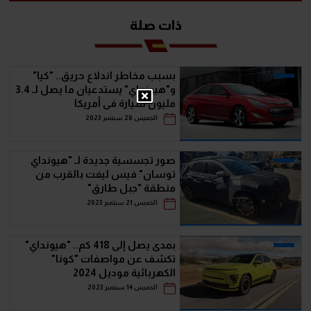
ذات صلة
بسبب مخاطر اندلاع حريق.. "كيا"
و"هيونداي" يستدعيان ما يصل لـ 3.4
مليون سيارة في أمريكا
الخميس 28 سبتمبر 2023
صور تجسسية جديدة لـ "هيونداي
توسان" فيس ليفت بالقرب من
منطقة "جبل طارق"
الخميس 21 سبتمبر 2023
بمدى يصل إلى 418 كم.. "هيونداي"
تكشف عن مواصفات "كونا"
الكهربائية موديل 2024
الخميس 14 سبتمبر 2023