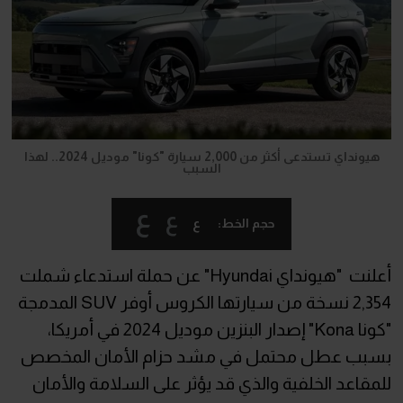
هيونداي تستدعى أكثر من 2,000 سيارة "كونا" موديل 2024.. لهذا
السبب
ع
ع
ع
حجم الخط:
أعلنت "هيونداي Hyundai" عن حملة استدعاء شملت
2,354 نسخة من سيارتها الكروس أوفر SUV المدمجة
"كونا Kona" إصدار البنزين موديل 2024 في أمريكا،
بسبب عطل محتمل في مشد حزام الأمان المخصص
للمقاعد الخلفية والذي قد يؤثر على السلامة والأمان