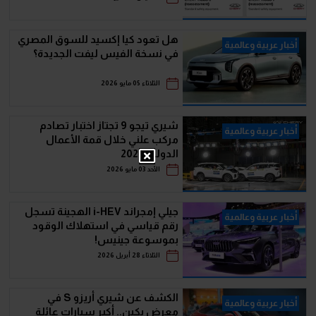
هل تعود كيا إكسيد للسوق المصري
أخبار عربية وعالمية
في نسخة الفيس ليفت الجديدة؟
الثلاثاء 05 مايو 2026
شيري تيجو 9 تجتاز اختبار تصادم
أخبار عربية وعالمية
مركب علني خلال قمة الأعمال
الدولية 2026
الأحد 03 مايو 2026
جيلي إمجراند i-HEV الهجينة تسجل
أخبار عربية وعالمية
رقم قياسي في استهلاك الوقود
بموسوعة جينيس!
الثلاثاء 28 أبريل 2026
الكشف عن شيري أريزو S في
أخبار عربية وعالمية
معرض بكين.. أكبر سيارات عائلة