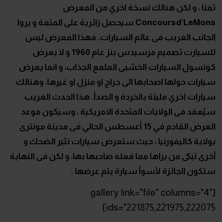
ثمنا ، و لكن هنالك نسخة اخري من المعرض
Concoursd’LeMons سيحصل زائرية على المتعة و يروا
الجانب الغريب فى عالم السيارات. فهذا المعرض ليس
للسيارت تصميم مرسيدس بنز عام 1960 و لا يعرض
كونسول السيارات الخشبى الملمع الجذاب، و انما يعرض
سيارات حولها اصحابها الى جراج او منزل او غيرها، وهنالك
سيارات اخري مليئة بالخردة و الصدأ. هذا الحدث الغريب
سيُعقد فى الولايات المتحدة الامريكية ، وسيكون موعد
العرض القادم في 15 أغسطس الحالي فى مدينة مونترى
بولاية كاليفورنيا ، حيث ستعرض سيارات تثير الضحك و
أخرى تبكى من يراها مما فعله صاحبها بها، و لكن فى النهاية
ستكون الجائزة لأسوأ سيارة يتم عرضها .
[gallery link="file" columns="4"
ids="221875,221975,222075]