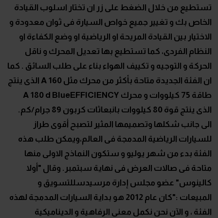
تستطيع من خلال الضغط على زر ان تختار اسلوب القيادة
الخاص بك و تغيير جميع خواص السيارة فى ثوان معدودة و
الاختيار بين القيادة المريحة او الرياضية او وضع الكفاءة او
النظام الفردى، كما تستطيع بها تعديل المحرك و ناقل
الحركة و التوجيه و تكييف الهواء بناء على طلب السائق . كما
ان الفئة الجديدة متاحة بأكثر من محرك مثل A 160 الذى ينتج
طاقة 75 كيلووات و محرك A 180 d BlueEFFICIENCY
الذى ينتج قوة 80 كيلووات بانبعاثات كربون 89 جرام/كم.
الى جانب شكلها وتصميمها المثير لتصبح أقوى طراز
للسيارات الرياضية المدمجة فى العالم،ويمكن طلب هذه
الفئة بدء من شهر يوليو و ستكون النماذج الاولى منها
متاحة فى صالات العرض فى نهاية سبتمبر. وقال "أولا
كالينوس" عضو مجلس إدارة مرسيدسللتسويق و
المبيعات :"كان عام 2012 هو بداية السيارات المدمجة لهذه
الفئة ، و الآن نحن نكمل معنى الرفاهية و الديناميكية