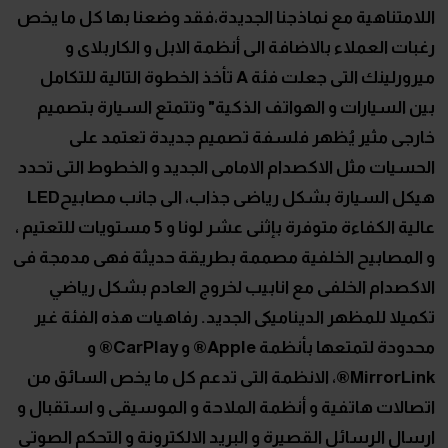
اللامتناهية مع نماذجنا الجديدة،فقد وضعنا بها كل ما يخص
رغبات العملاء بالاضافة الى أنظمة الابل و الكاربلاى و
ميرورلينك التى جعلت فئة A تأخذ الخطوة التالية للتكامل
بين السيارات و الهواتف الذكية" وتتمتع السيارة بتصميم
خارجى مثير يُظهر فلسفة تصميم جديدة تعتمد على
الحسيات مثل الاكصدام الامامى الجديد و الخطوط التى تحدد
هيكل السيارة بشكل رياضى جذاب، الى جانب مصابيحLED
عالية الكفاءة متوفرة بإثنى عشر لونا و 5 مستويات للتعتيم ،
و المصابيح الخلفية مصممة بطريقة حديثة فهى مدمجة فى
الاكصدام الخلفى مع انابيب لخروج العادم بشكل رياضي
تكميلا للمظهر الديناميكى الجديد. رفاهيات هذه الفئة غير
محدودة لتمتعها بأنظمة Apple® و CarPlay® و
MirrorLink®، الانظمة التى تدعم كل ما يخص السائق من
اتصالات هاتفية و أنظمة الملاحة و الموسيقى و استقبال و
ارسال الرسائل القصيرة و البريد الالكترونة و التحكم الصوتى