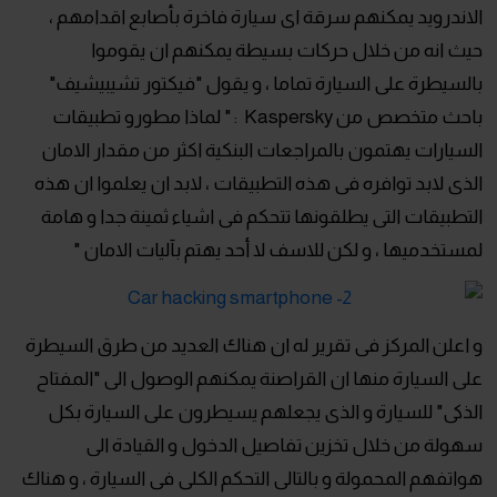
الاندرويد يمكنهم سرقة اى سيارة فاخرة بأصابع اقدامهم ،
حيث انه من خلال حركات بسيطة يمكنهم ان يقوموا
بالسيطرة على السيارة تماما ، و يقول "فيكتور تشيبيشيف"
باحث متخصص من Kaspersky : " لماذا مطورو تطبيقات
السيارات يهتمون بالمراجعات البنكية اكثر من مقدار الامان
الذى لابد توافره فى هذه التطبيقات ، لابد ان يعلموا ان هذه
التطبيقات التى يطلقونها تتحكم فى اشياء ثمينة جدا و هامة
لمستخدميها ، و لكن للاسف لا أحد يهتم بآليات الامان "
و اعلن المركز فى تقرير له ان هناك العديد من طرق السيطرة
على السيارة منها ان القراصنة يمكنهم الوصول الى "المفتاح
الذكى" للسيارة و الذى يجعلهم يسيطرون على السيارة بكل
سهولة من خلال تخزين تفاصيل الدخول و القيادة الى
هواتفهم المحمولة و بالتالى التحكم الكلى فى السيارة ، و هناك