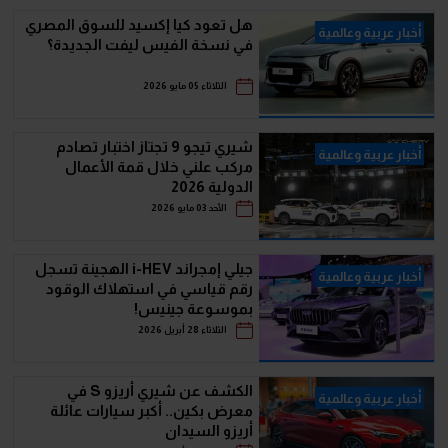
هل تعود كيا إكسيد للسوق المصري
أخبار عربية وعالمية
في نسخة الفيس ليفت الجديدة؟
الثلاثاء 05 مايو 2026
شيري تيجو 9 تجتاز اختبار تصادم
أخبار عربية وعالمية
مركب علني خلال قمة الأعمال
الدولية 2026
الأحد 03 مايو 2026
جيلي إمجراند i-HEV الهجينة تسجل
أخبار عربية وعالمية
رقم قياسي في استهلاك الوقود
بموسوعة جينيس!
الثلاثاء 28 أبريل 2026
الكشف عن شيري أريزو S في
أخبار عربية وعالمية
معرض بكين.. أكبر سيارات عائلة
أريزو السيدان