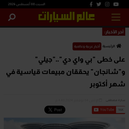
السبت 08 أغسطس 2026
آخر الأخبار:
الرئيسية
أخبار عربية وعالمية
على خطى "بي واي دي".."جيلي"
و"شانجان" يحققان مبيعات قياسية في
شهر أكتوبر
الإثنين 04 نوفمبر 2024 4:40 م
سارة مصطفى