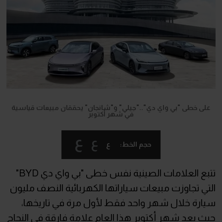
على خطى "بي واي دي".."جيلي" و"شانجان" يحققان مبيعات قياسية
في شهر أكتوبر
ع
ع
ع
حجم الخط:
تتبع العلامات الصينية نفس خطى "بي واي دي BYD"
التي تجاوزت مبيعات سياراتها الكهربائية النصف مليون
سيارة خلال شهر واحد فقط لأول مرة في تاريخها،
حيث يعد شهر أكتوبر هذا العام علامة فارقة في النجاح