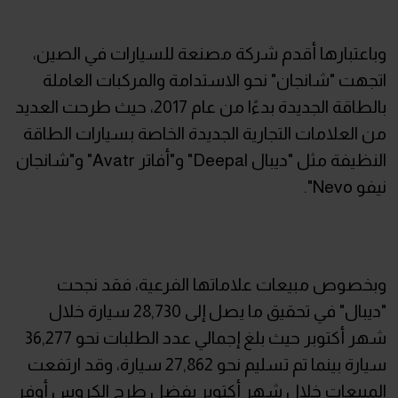
وباعتبارها أقدم شركة مصنعة للسيارات في الصين،
اتجهت "شانجان" نحو الاستدامة والمركبات العاملة
بالطاقة الجديدة بدءًا من عام 2017، حيث طرحت العديد
من العلامات التجارية الجديدة الخاصة بسيارات الطاقة
النظيفة مثل "ديبال Deepal" و"أفاتر Avatr" و"شانجان
نيفو Nevo".
وبخصوص مبيعات علاماتها الفرعية، فقد نجحت
"ديبال" في تحقيق ما يصل إلى 28,730 سيارة خلال
شهر أكتوبر حيث بلغ إجمالي عدد الطلبات نحو 36,277
سيارة بينما تم تسليم نحو 27,862 سيارة، وقد ارتفعت
المبيعات خلال شهر أكتوبر بفضل طرح الكروس أوفر