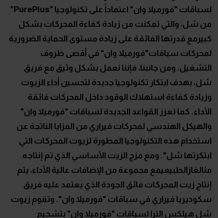
لسباقات "فورميلا وان" اعتماداً على تكنولوجيا "PurePlus"
من شل، والتي تمكنت من زيادة كفاءة المحركات بشكل
كبيرمع قدرتها الفائقة على زيادة مستوى الحماية الضرورية
لمحركات سباقات"فورميلا وان" في أقصى ظروف
التشغيل. ومن جانبنا، فإننا نعمل بشكل وثيق مع فريق
شل، بهدف ابتكار تكنولوجيا جديدة لتحسين أداء الزيوت
وزيادة كفاءة استهلاك الوقود داخل المحركات فائقة
الأداء. كما تعزز القواعد الجديدة لسباقات "فورميلا وان"
والهيكل الهندسي لمحركات فيراري من المزايا الناتجة عن
استخدام هذه التكنولوجيا المطورة لزيوت المحركات التي
ابتكرتها شل". ومع مزج الزيت الأساسي الذي تم إنتاجه
منالغازالطبيعيمع مجموعة من الإضافات عالية الأداء، يتم
إنتاج زيت المحركات فائق الجودة الذي يعتمد عليه فريق
سكوديريا فيراري في سباقات "فورميلا وان". وتقوم زيوت
شل هيلكس الترا لسباقات "فورميلا وان" بتشحيم