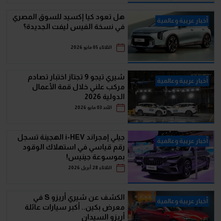
هل تعود كيا إكسيد للسوق المصري
أخبار عربية وعالمية
في نسخة الفيس ليفت الجديدة؟
الثلاثاء 05 مايو 2026
شيري تيجو 9 تجتاز اختبار تصادم
أخبار عربية وعالمية
مركب علني خلال قمة الأعمال
الدولية 2026
الأحد 03 مايو 2026
جيلي إمجراند i-HEV الهجينة تسجل
أخبار عربية وعالمية
رقم قياسي في استهلاك الوقود
بموسوعة جينيس!
الثلاثاء 28 أبريل 2026
الكشف عن شيري أريزو S في
أخبار عربية وعالمية
معرض بكين.. أكبر سيارات عائلة
أريزو السيدان