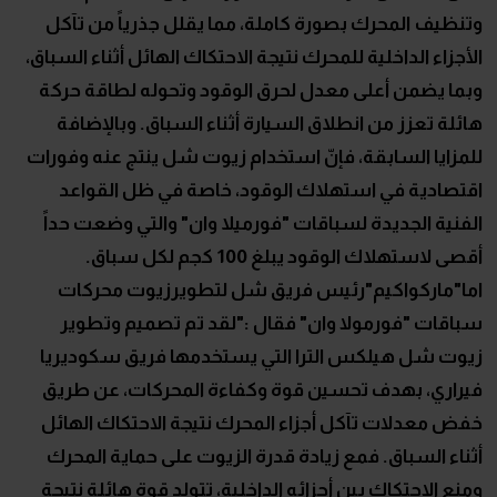
وتنظيف المحرك بصورة كاملة، مما يقلل جذرياً من تآكل
الأجزاء الداخلية للمحرك نتيجة الاحتكاك الهائل أثناء السباق،
وبما يضمن أعلى معدل لحرق الوقود وتحوله لطاقة حركة
هائلة تعزز من انطلاق السيارة أثناء السباق. وبالإضافة
للمزايا السابقة، فإنّ استخدام زيوت شل ينتج عنه وفورات
اقتصادية في استهلاك الوقود، خاصة في ظل القواعد
الفنية الجديدة لسباقات "فورميلا وان" والتي وضعت حداً
أقصى لاستهلاك الوقود يبلغ 100 كجم لكل سباق.
اما"ماركواكيم"رئيس فريق شل لتطويرزيوت محركات
سباقات "فورمولا وان" فقال :"لقد تم تصميم وتطوير
زيوت شل هيلكس الترا التي يستخدمها فريق سكوديريا
فيراري، بهدف تحسين قوة وكفاءة المحركات، عن طريق
خفض معدلات تآكل أجزاء المحرك نتيجة الاحتكاك الهائل
أثناء السباق. فمع زيادة قدرة الزيوت على حماية المحرك
ومنع الاحتكاك بين أجزائه الداخلية، تتولد قوة هائلة نتيجة