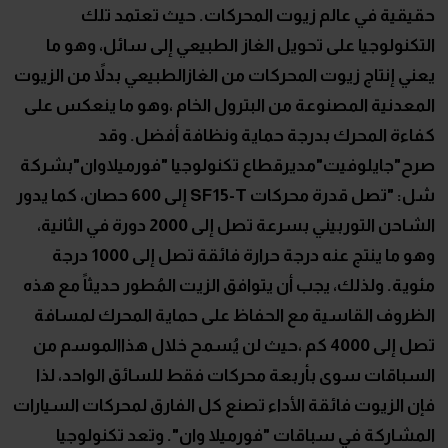
حقيقية في عالم زيوت المحركات. حيث تعتمد تلك
التكنولوجيا على تحويل الغاز الطبيعي إلى سائل، وهو ما
يعني إنتاج زيوت المحركات من الغازالطبيعي بدلاً من الزيوت
المعدنية المصنوعة من البترول الخام ،وهو ما ينعكس على
كفاءة المحرك بدرجة حماية ونظافة أفضل. وقد
صرح"جايلوفيت"مديرقطاع تكنولوجيا "فورميلاوان"بشركة
شل: "تصل قدرة محركات SF15-T إلى 600 حصان، كما يدور
الشاحن التوربيني بسرعة تصل إلى 2000 دورة في الثانية،
وهو ما ينتج عنه درجة حرارة فائقة تصل إلى 1000 درجة
مئوية. ولذلك، يجب أن يتوافق الزيت المُطور حديثاً مع هذه
الظروف القاسية مع الحفاظ على حماية المحرك لمسافة
تصل إلى 4000 كم ،حيث لن يُسمح خلال هذاالموسم من
السباقات سوى بأربعة محركات فقط للسائق الواحد، لذا
فإن الزيوت فائقة الأداء تصنع كل الفارق لمحركات السيارات
المشاركة في سباقات "فورميلا وان". وتعد تكنولوجيا