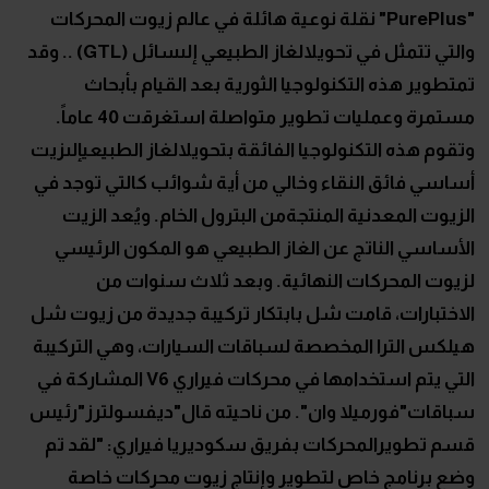
"PurePlus" نقلة نوعية هائلة في عالم زيوت المحركات
والتي تتمثل في تحويلالغاز الطبيعي إلىسائل (GTL) .. وقد
تمتطوير هذه التكنولوجيا الثورية بعد القيام بأبحاث
مستمرة وعمليات تطوير متواصلة استغرقت 40 عاماً.
وتقوم هذه التكنولوجيا الفائقة بتحويلالغاز الطبيعيإلىزيت
أساسي فائق النقاء وخالي من أية شوائب كالتي توجد في
الزيوت المعدنية المنتجةمن البترول الخام. ويُعد الزيت
الأساسي الناتج عن الغاز الطبيعي هو المكون الرئيسي
لزيوت المحركات النهائية. وبعد ثلاث سنوات من
الاختبارات، قامت شل بابتكار تركيبة جديدة من زيوت شل
هيلكس الترا المخصصة لسباقات السيارات، وهي التركيبة
التي يتم استخدامها في محركات فيراري V6 المشاركة في
سباقات"فورميلا وان". من ناحيته قال"ديفسولترز"رئيس
قسم تطويرالمحركات بفريق سكوديريا فيراري: "لقد تم
وضع برنامج خاص لتطوير وإنتاج زيوت محركات خاصة