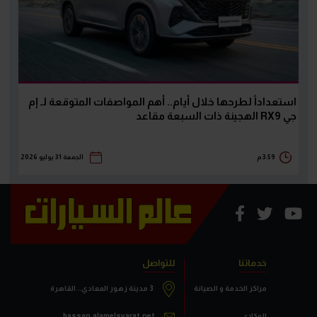
استعداداً لطرحها خلال أيام.. أهم المواصفات المتوقعة لـ إم
جي RX9 الهجينة ذات السبعة مقاعد
3:59 م
الجمعة 31 يوليو 2026
خدماتنا
للتواصل
مراكز الخدمة و الصيانة
3 مدينة زهور المعادي.. القاهرة
الوكلاء
hassan.alamelsyarat.net