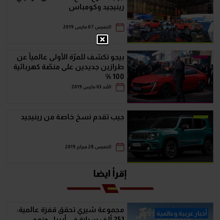
رينيجيد وكومباس
الخميس 07 مارس 2019
بيجو تكشف للمرّة الأولى عالمياً عن
طرازين جديدين على منصّة كهربائية
100 %
الأحد 03 مارس 2019
جيب تقدم نسخ خاصة من رينيجيد
الخميس 28 فبراير 2019
إقرأ ايضا
مجموعة شيري تحقق قفزة عالمية:
أخبار عربية وعالمية
251 ألف سيارة في أبريل ونمو