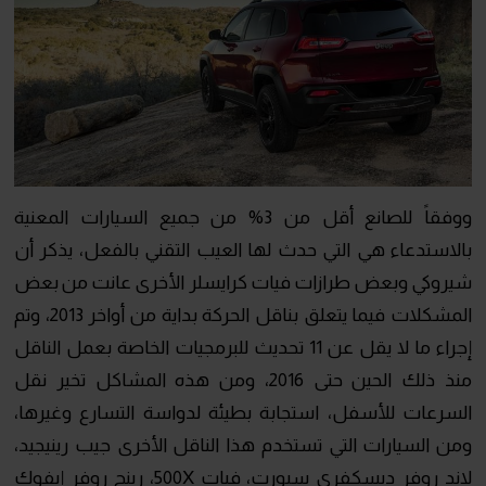
ووفقاً للصانع أقل من 3% من جميع السيارات المعنية
بالاستدعاء هي التي حدث لها العيب التقني بالفعل، يذكر أن
شيروكي وبعض طرازات فيات كرايسلر الأخرى عانت من بعض
المشكلات فيما يتعلق بناقل الحركة بداية من أواخر 2013، وتم
إجراء ما لا يقل عن 11 تحديث للبرمجيات الخاصة بعمل الناقل
منذ ذلك الحين حتى 2016، ومن هذه المشاكل تخير نقل
السرعات للأسفل، استجابة بطيئة لدواسة التسارع وغيرها،
ومن السيارات التي تستخدم هذا الناقل الأخرى جيب رينيجيد،
لاند روفر ديسكفري سبورت، فيات 500X، رينج روفر إيفوك