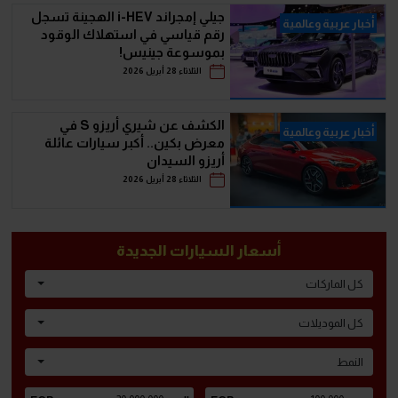
جيلي إمجراند i-HEV الهجينة تسجل
أخبار عربية وعالمية
رقم قياسي في استهلاك الوقود
بموسوعة جينيس!
الثلاثاء 28 أبريل 2026
الكشف عن شيري أريزو S في
أخبار عربية وعالمية
معرض بكين.. أكبر سيارات عائلة
أريزو السيدان
الثلاثاء 28 أبريل 2026
أسعار السيارات الجديدة
كل الماركات
كل الموديلات
النمط