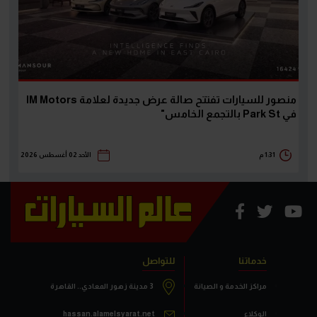
منصور للسيارات تفتتح صالة عرض جديدة لعلامة IM Motors
في Park St بالتجمع الخامس"
1:31 م
الأحد 02 أغسطس 2026
خدماتنا
للتواصل
مراكز الخدمة و الصيانة
3 مدينة زهور المعادي.. القاهرة
الوكلاء
hassan.alamelsyarat.net