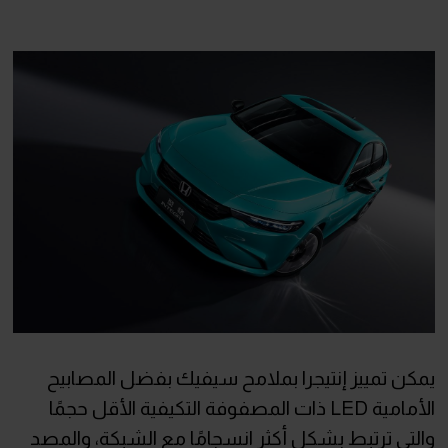
يمكن تمييز إنتيجرا بملامح سيفيك بفضل المصابيح
الأمامية LED ذات المصفوفة التكيفية الأقل حجمًا
والتي ترتبط بشكل أكثر انسجامًا مع الشبكة، والمصد