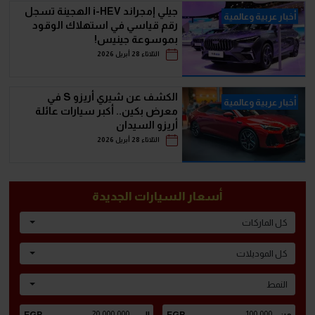
جيلي إمجراند i-HEV الهجينة تسجل
أخبار عربية وعالمية
رقم قياسي في استهلاك الوقود
بموسوعة جينيس!
الثلاثاء 28 أبريل 2026
الكشف عن شيري أريزو S في
أخبار عربية وعالمية
معرض بكين.. أكبر سيارات عائلة
أريزو السيدان
الثلاثاء 28 أبريل 2026
أسعار السيارات الجديدة
كل الماركات
كل الموديلات
النمط