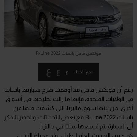
فولكس فاجن باسات R-Line 2022
ع
ع
ع
حجم الخط:
رغم أن فولكس فاجن قد أوقفت طرح سيارتها باسات
في الولايات المتحدة، فإنها ما زالت تطرحها في أسواق
أخرى، من بينها سوق ماليزيا، التي كشفت فيها عن
باسات R-Line 2022 مع بعض التحديثات. والجدير بالذكر
أن السيارة يتم تجميعها محليًا في ماليزيا.
كجزء من التحديث العام للطراز، يولد محرك البنزين