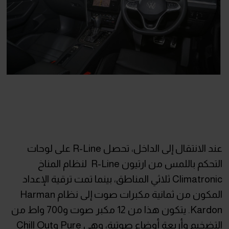
عند الانتقال إلى الداخل، تحصل R-Line على لوحات
التحكم باللمس من ارتيون R-Line لنظام المناخ
Climatronic ثلاثي المناطق، بينما تمت ترقية الإعداد
المكون من ثمانية مكبرات صوت إلى نظام Harman
Kardon. يتكون هذا من 12 مكبر صوت و700 واط من
التضخيم وأربعة أوضاع صوتية، وهي Pure وChill Out