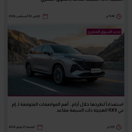
11:40 م
الإثنين 03 أغسطس 2026
جديد السوق المصرى
استعداداً لطرحها خلال أيام.. أهم المواصفات المتوقعة لـ إم
جي RX9 الهجينة ذات السبعة مقاعد
3:59 م
الجمعة 31 يوليو 2026