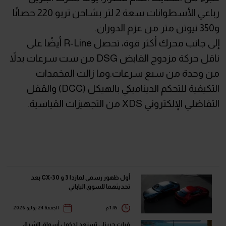
رباعي الأسطوانات سعة 2 لتر بشاحن تربو 220 حصانًا
و350 نيوتن متر من عزم الدوران.
إلى جانب محرك أكثر قوة، تحصل R-Line أيضًا على
ناقل حركة مزدوج القابض DSG من ست سرعات بدلاً
من وحدة من سبع سرعات.وما زالت المخمدات
التكيفية للتحكم الديناميكي بالهيكل (DCC) والقفل
التفاضلي الإلكتروني XDS من التجهيزات القياسية.
أول ظهور رسمي لمازدا 3 و CX-30 بعد
تحديثهما للسوق الياباني
1:45 م
الجمعة 24 يوليو 2026
فيات جريزلي تستعد لدخول أسواق الشرق