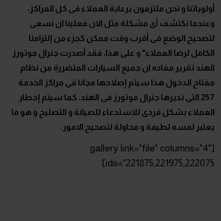
أولوياتنا و نحن ملتزمون برعاية العملاء فى كل المراكز،
وعندما نكتشف أى مشكلة مثل الان فعلينا ان نسعى
لتصحيح الوضع فى أقرب وقت ممكن كجزء من إلتزامنا
الكامل لرضا العملاء" و على هذا، فقد أصدرت جنرال موتورز
الهند تقرير مفاده ان جميع السيارات المتضررة من نظام
مفتاح الدخول هذا سيتم إصلاحها مجانا فى مراكز الخدمة
257 التى تديرها جنرال موتورز فى الهند، كما سيتم إخطار
العملاء بشكل فردى للاستدعاء للصيانة و التصليح و هو ما
يعتبر لمسه لطيفة و محاولة لتصحيح الامور.
[gallery link="file" columns="4"
ids="221875,221975,222075]