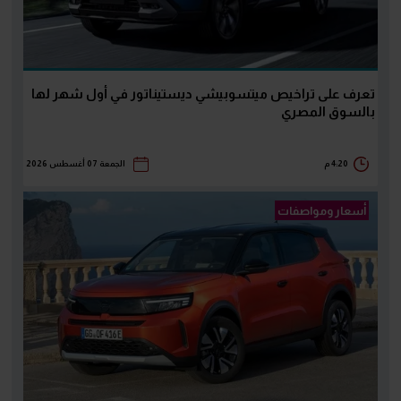
تعرف على تراخيص ميتسوبيشي ديستيناتور في أول شهر لها
بالسوق المصري
4:20 م
الجمعة 07 أغسطس 2026
أسعار ومواصفات