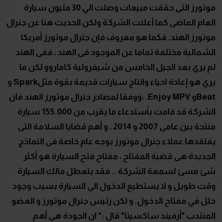
موتورز التى حققت مبيعات وصلت الي 30 مليون سيارة
العام الماضى كما أعلنت الشركة ولكن الحديث هنا عن جنرال
موتورز الهند. فكما هو معروف فإن جنرال موتورز أمريكا
الشمالية مختلفة تماما عن الموجود فى الهند ، ففى الهند
لم يري بعد الجيل الخامس من شيفرولية كاماروو لكن ما
يري هو إعادة احياء وانتاج سيارات قديمة بقوة مثلSpark و
Beatو Enjoy MPV. ،ووفقا لمصادر جنرال موتورز الهند فان
الشركة قد قامت بأستدعاء ما يقرب من 155.000 سيارة
منتجة بين عامى 2007 و 2014 ، و أهم قضايا السلامة التى
يفتقدها عملاء جنرال موتورز بوجه عام خاصة فى النماذج
الجديدة هى قضية المفتاح ، مفتاح فتح السيارة هو أكثر
شئ مسئ لسمعة الشركة .. فقد يتعطل مالك السيارة
وقت طويل و لا يستطيع الدخول الي السيارة بسبب وجود
خلل في مفتاح الدخول. و لكن رئيس جنرال موتورز و العضو
المنتدب "أرفيند ساكسينا" قال :" ان الجودة هى أهم