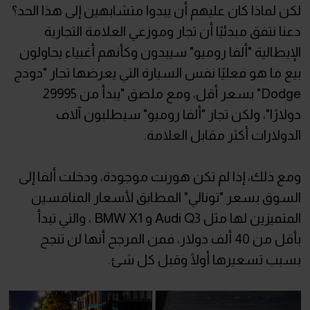
لكن لماذا كان عليهم أن يبدوا متشابهين إلى هذا الحد؟
دعنا نتفق مبدئيًا أن تجار وموزعي العلامة التجارية
الإيطالية "ألفا روميو" سيبدون وكأنهم أغبياء يحاولون
بيع ما هو فعليًا نفس السيارة التي يعرضها تجار "دودج
Dodge" بسعر أقل، ومع ملصق "يبدأ من 29995
دولارًا"، ولكن تجار "ألفا روميو" سيطلبون آلاف
الدولارات أكثر مقابل العلامة.
ومع ذلك، إذا لم تكن هورنت موجودة، ودخلت ألفا إلى
السوق بسعر "تونالي" المطابق لأسعار المنافسين
المتميزين لها مثل Audi Q3 و BMW X1 ، والتي تبدأ
بأقل من 40 ألف دولار، فمن المرجح أنها لن تنجح
بسبب تسعيرها أولًا وقبل كل شئ.