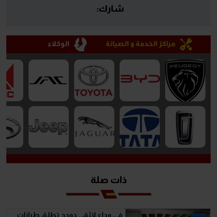
شارك:
مراكز الخدمة و الصيانة
الوكلاء
ذات صلة
في وداع لائق.. دودج تطلق طرازات