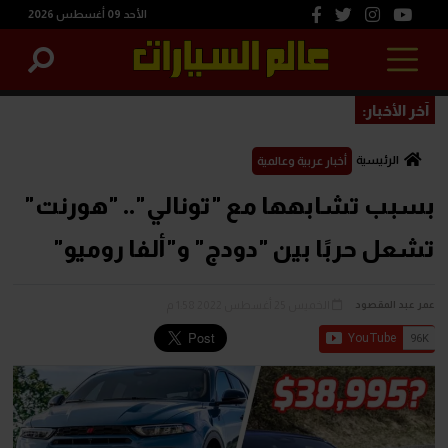
الأحد 09 أغسطس 2026
آخر الأخبار:
الرئيسية
أخبار عربية وعالمية
بسبب تشابهها مع "تونالي".. "هورنت"
تشعل حربًا بين "دودج" و"ألفا روميو"
الخميس 25 أغسطس 2022 1:58 م
عمر عبد المقصود