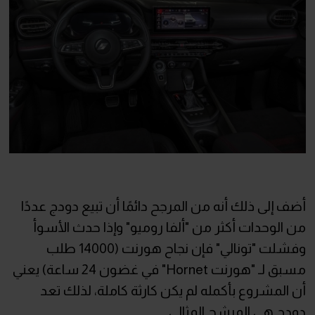
أضف إلى ذلك أنه من المرجح دائمًا أن تبيع دودج عددًا
من الوحدات أكثر من "ألفا روميو" وإذا حدث الأسوأ
وفشلت "تونالي" فإن نجاح هورنت (14000 طلب
مسبق لـ "هورنت Hornet" في غضون 24 ساعة) يعني
أن المشروع بأكمله لم يكن كارثة كاملة، لذلك تعد
دودج هي المرشح المثالي.