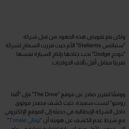
ولكن يتم تقويض هذه الجهود من قبل شركة
"ستيانتس Stellantis" الأم حيث قررت السماح لشركة
"دودج Dodge" تحت جناحها بإنتاج السيارة نفسها
تقريبًا مقابل أقل بآلاف الدولارات.
ووفقًا لتقرير صادر عن موقع "The Drive" فإن "ألفا
روميو" ليست سعيدة، حيث كشف مصدر موثوق
داخل الشركة الإيطالية في حديثه إلى الموقع الإلكتروني
مع شرط عدم الكشف عن هويته أن "
تونالي Tonale
"
التي عرضت لأول مرة كسيارة اختبارية تخيلية في عام