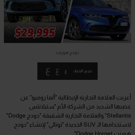
دودج هورنت
ع
ع
ع
حجم الخط:
أعربت العلامة التجارية الإيطالية "ألفا روميو" عن
غضبها الشديد من الشركة الأم "ستيلانتس
Stellantis" والعلامة التجارية الشقيقة "دودج Dodge"
لاستخدامها الـ SUV الجديدة "تونالي" لإنشاء "دودج
هورنت Dodge Hornet".