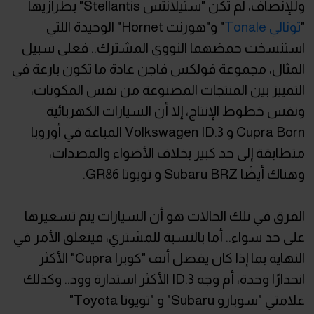
وللإنصاف، لم تكن "ستيلانتس Stellantis" بطرازيها
"
تونالي Tonale
" و"هورنت Hornet" الوحيدة اللتي
استنسخت حمضهما النووي المشترك.. فعلى سبيل
المثال، مجموعة فولكس فاجن عادة ما تكون بارعة في
التمييز بين المنتجات المصنوعة من نفس المكونات،
ونفس خطوط الإنتاج، إلا أن السيارات الكهربائية
Cupra Born و Volkswagen ID.3 المباعة في أوروبا
متطابقة إلى حد كبير بخلاف الأضواء والمصدات،
وهناك أيضًا Subaru BRZ و تويوتا GR86.
الفرق في تلك الحالات هو أن السيارات يتم تسعيرها
على حد سواء.. أما بالنسبة للمشتري، فيتعلق الأمر في
النهاية بما إذا كان يفضل أنف "كوبرا Cupra" الأكثر
انحدارًا وحدة، أم وجه ID.3 الأكثر استدارة وود.. وكذلك
علامتي "سوبارو Subaru" و "تويوتا Toyota"