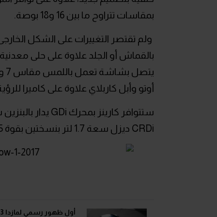
بمقاسات تتراوح ما بين 16 و18 بوصة.
ولم تقتصر التغييرات على الشكل الخارج
بالقماش أو الجلد علاوة على حلى معدنية 
أوتو وأبل كاربلاي علاوة على كاميرا للرؤية
CRDi ديزل سعة 1.7 لتر بنسختين بقوة 115 حصان و136 حصان.