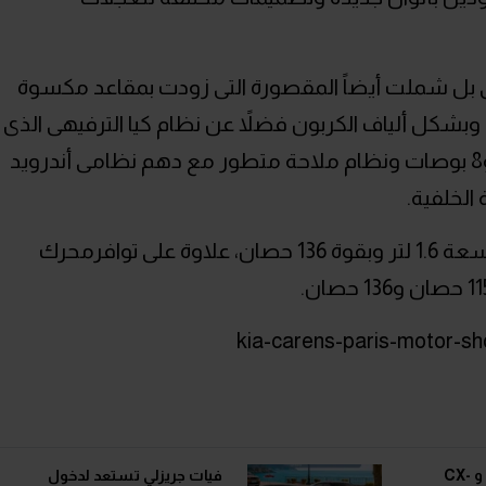
ى بل شملت أيضاً المقصورة التى زودت بمقاعد مكسوة
وبشكل ألياف الكربون فضلاً عن نظام كيا الترفيهى الذى
يتصل بشاشة تعمل باللمس مقاس 7 و8 بوصات ونظام ملاحة متطور مع دهم نظامى أندرويد
 الخلفية.
ستتوافر كارينز بمحرك GDi يدار بالبنزين سعة 1.6 لتر وبقوة 136 حصان، علاوة على توافرمحرك
أول ظهور رسمي لمازدا 3 و CX-
فيات جريزلي تستعد لدخول