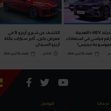
جيلي إمجراند i-HEV الهجينة
الكشف عن شيري أريزو S في
قم قياسي في استهلاك
معرض بكين.. أكبر سيارات عائلة
 بموسوعة جينيس!
أريزو السيدان
الثلاثاء 28 أبريل 2026
12:57 م
الثلاثاء 28 أبريل 2026
خدماتنا
للتواصل