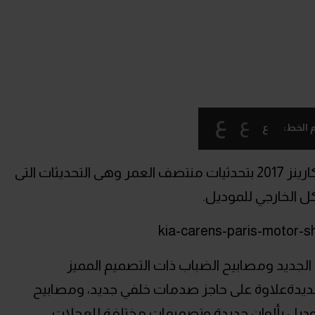
ع
ع
ع
 الخط:
كشفت كيا الكورية الجنوبية عن موديل كارينز 2017 بتحدثيات منتصف العمر وهى التحديثات التى
ل الخارجي للموديل.
الجديد ومصابيح الضباب ذات التصميم المميز
لجديدةعلاوة على حاجز صدمات خلفي جديد، ومصابيح
موديل بألوان جديدة وتصميمات مختلفة للعجلات