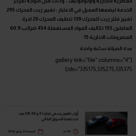
المصرية التجارية واوتوموتيف.. وذلك قبل التوجة لمركز
الخدمة ليضعها العميل في الاعتبار : تغيير زيت المحرك 295
تغيير فلتر زيت للمحرك 139 تنظيف المحرك 20 اجرة
العاملين 155 تكاليف المواد المستعملة 454 ضرائب 60.9
المصروفات الادارية 15
مدة الصيانة ساعة واحدة
[gallery link="file" columns="4"
ids="335175,335275,335375]
أول ظهور رسمي لمازدا 3 و CX-30 بعد
تحديثهما للسوق الياباني
1:45 م
الجمعة 24 يوليو 2026