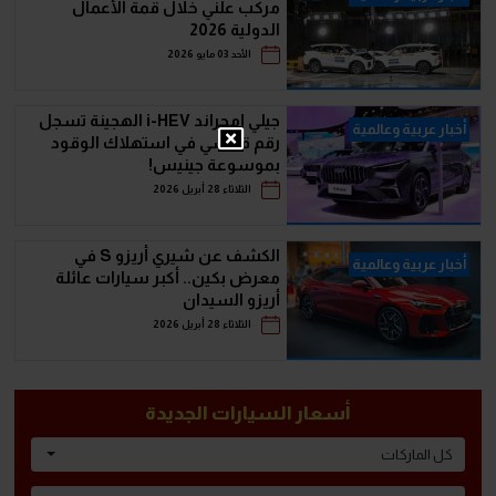
مركب علني خلال قمة الأعمال
الدولية 2026
الأحد 03 مايو 2026
جيلي إمجراند i-HEV الهجينة تسجل
أخبار عربية وعالمية
رقم قياسي في استهلاك الوقود
بموسوعة جينيس!
الثلاثاء 28 أبريل 2026
الكشف عن شيري أريزو S في
أخبار عربية وعالمية
معرض بكين.. أكبر سيارات عائلة
أريزو السيدان
الثلاثاء 28 أبريل 2026
أسعار السيارات الجديدة
كل الماركات