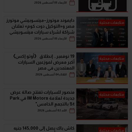
سيارات الـ SUV
الأربعاء 05 أغسطس 2026
دايموند موتورز–ميتسوبيشي موتورز
متابعات محلية
مصر و«التوكيل دوت كوم» تعلنان
شراكة لشراء سيارات ميتسوبيشي
أونلاين
الأربعاء 05 أغسطس 2026
19 نوفمبر.. إنطلاق 《أوتو إكس》
متابعات محلية
أكبر معرض لموزعين السيارات
المعتمدين في مصر
الثلاثاء 04 أغسطس 2026
منصور للسيارات تفتتح صالة عرض
متابعات محلية
جديدة لعلامة IM Motors في Park
St بالتجمع الخامس"
الأحد 02 أغسطس 2026
كاش باك يصل إلى 145,000 جنيه
متابعات محلية