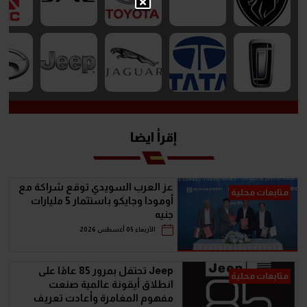
إقرأ ايضا
عز العرب السويدي توقع شراكة مع
متابعات محلية
أومودا وجايكو باستثمار 5 مليارات
جنيه
الأربعاء 05 أغسطس 2026
Jeep تحتفل بمرور 85 عامًا على
متابعات محلية
انطلاق أيقونة عالمية صنعت
مفهوم المغامرة وأعادت تعريف