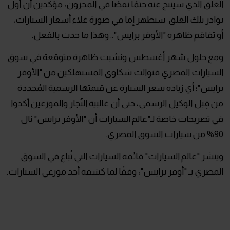
الغلق الذي سينتج عنه حتمًا نقصًا في المخزون، مؤكدين أن أول
بوادر تلك الغلق ستظهر إما في صورة غلاء أسعار السيارات،
أو تفاقم ظاهرة "الأوفر برايس".. وهذا ما حدث بالفعل.
ومع حلول شهر أغسطس ونشبت ظاهرة متوقعة في سوق
السيارات المصري فتوالت شكاوى المستهلكين من "الأوفر
برايس"؛ أي زيادة سعر السيارة عن قيمتها الرسمية المُحددة
من قِبل الوكيل الرسمي، حتى أن غالبية التُجار والموزعين أكدوا
في تصريحات خاصة لـ"عالم السيارات أن "الأوفر برايس" نال
90% من سيارات السوق المصري.
وينشر "عالم السيارات" قائمة السيارات التي تُباع في السوق
المصري بـ "أوفر برايس"، وفقًا لما كشفه أحد موزعي السيارات.