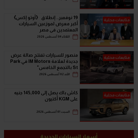
19 نوفمبر.. إنطلاق 《أوتو إكس》
متابعات محلية
أكبر معرض لموزعين السيارات
المعتمدين في مصر
الثلاثاء 04 أغسطس 2026
منصور للسيارات تفتتح صالة عرض
متابعات محلية
جديدة لعلامة IM Motors في Park
St بالتجمع الخامس"
الأحد 02 أغسطس 2026
كاش باك يصل إلى 145,000 جنيه
متابعات محلية
على KGM أكتيون
السبت 01 أغسطس 2026
أسعار السيارات الجديدة