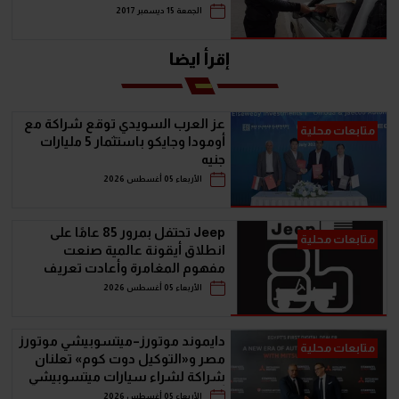
الجمعة 15 ديسمبر 2017
إقرأ ايضا
عز العرب السويدي توقع شراكة مع
متابعات محلية
أومودا وجايكو باستثمار 5 مليارات
جنيه
الأربعاء 05 أغسطس 2026
Jeep تحتفل بمرور 85 عامًا على
متابعات محلية
انطلاق أيقونة عالمية صنعت
مفهوم المغامرة وأعادت تعريف
سيارات الـ SUV
الأربعاء 05 أغسطس 2026
دايموند موتورز–ميتسوبيشي موتورز
متابعات محلية
مصر و«التوكيل دوت كوم» تعلنان
شراكة لشراء سيارات ميتسوبيشي
أونلاين
الأربعاء 05 أغسطس 2026