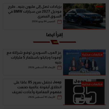
بزيادات تصل إلى مليون جنيه.. طرح
موديل 2027 من سيارات BMW في
السوق المصري
الخميس 04 يونيو 2026
إقرأ ايضا
عز العرب السويدي توقع شراكة مع
متابعات محلية
أومودا وجايكو باستثمار 5 مليارات
جنيه
الأربعاء 05 أغسطس 2026
Jeep تحتفل بمرور 85 عامًا على
متابعات محلية
انطلاق أيقونة عالمية صنعت
مفهوم المغامرة وأعادت تعريف
سيارات الـ SUV
الأربعاء 05 أغسطس 2026