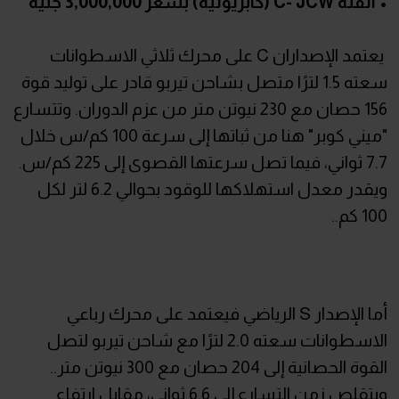
• الفئة C- JCW (كابريوليه) بسعر 3,000,000 جنيه
يعتمد الإصداران C على محرك ثلاثي الاسطوانات
سعته 1.5 لترًا متصل بشاحن تيربو قادر على توليد قوة
156 حصان مع 230 نيوتن متر من عزم الدوران. وتتسارع
"ميني كوبر" هنا من ثباتها إلى سرعة 100 كم/س خلال
7.7 ثواني، فيما تصل سرعتها القصوى إلى 225 كم/س.
ويقدر معدل استهلاكها للوقود بحوالي 6.2 لتر لكل
100 كم..
أما الإصدار S الرياضي فيعتمد على محرك رباعي
الاسطوانات سعته 2.0 لترًا مع شاحن تيربو لتصل
القوة الحصانية إلى 204 حصان مع 300 نيوتن متر..
ويتقلص زمن التسارع إلى 6.6 ثواني، مقابل ارتفاع