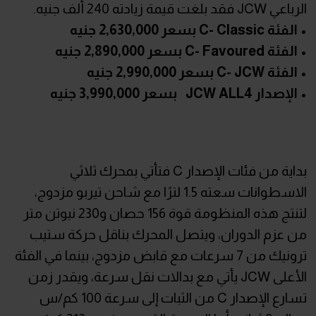
الرباعي JCW فقد بلغت قيمة زيادته 240 ألف جنيه.
• الفئة C- Classic بسعر 2,630,000 جنيه
• الفئة C- Favoured بسعر 2,890,000 جنيه
• الفئة C- JCW بسعر 2,990,000 جنيه
• الإصدار JCW ALL4 بسعر 3,990,000 جنيه
بداية من فئات الإصدار C فتأتي بمحرك ثلاثي
الاسطوانات سعته 1.5 لترًا مع شاحن تيربو مزدوج،
لتنتج هذه المنظومة قوة 156 حصان و230 نيوتن متر
من عزم الدوران، ويتصل المحرك بناقل حركة ستيب
ترونيك من 7 سرعات مع قابض مزدوج، بينما في الفئة
الأعلى JCW يأتي مع بدالات نقل سرعة، ويقدر زمن
تسارع الإصدار C من الثبات إلى سرعة 100 كم/س