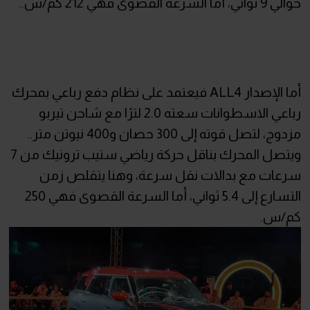
حوالي 9 ثواني، أما السرعة القصوى فهي 212 كم/س..
أما الإصدار ALL4 فيعتمد على نظام دفع رباعي بمحرك
رباعي الاسطوانات سعته 2.0 لترًا مع شاحن تيربو
مزدوج، لتصل قوته إلى 300 حصان و400 نيوتن متر..
ويتصل المحرك بناقل حركة رياضي ستيب ترونيك من 7
سرعات مع بدالات نقل سرعة، وهنا يتقلص زمن
التسارع إلى 5.4 ثواني، أما السرعة القصوى فهي 250
كم/س.