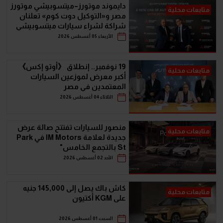
دايموند موتورز–ميتسوبيشي موتورز
متابعات محلية
مصر و«التوكيل دوت كوم» تعلنان
شراكة لشراء سيارات ميتسوبيشي
أونلاين
الأربعاء 05 أغسطس 2026
19 نوفمبر.. إنطلاق 《أوتو إكس》
متابعات محلية
أكبر معرض لموزعين السيارات
المعتمدين في مصر
الثلاثاء 04 أغسطس 2026
منصور للسيارات تفتتح صالة عرض
متابعات محلية
جديدة لعلامة IM Motors في Park
St بالتجمع الخامس"
الأحد 02 أغسطس 2026
كاش باك يصل إلى 145,000 جنيه
متابعات محلية
على KGM أكتيون
السبت 01 أغسطس 2026