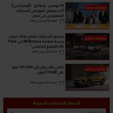
19 نوفمبر.. إنطلاق 《أوتو إكس》
متابعات محلية
أكبر معرض لموزعين السيارات
المعتمدين في مصر
الثلاثاء 04 أغسطس 2026
منصور للسيارات تفتتح صالة عرض
متابعات محلية
جديدة لعلامة IM Motors في Park
St بالتجمع الخامس"
الأحد 02 أغسطس 2026
كاش باك يصل إلى 145,000 جنيه
متابعات محلية
على KGM أكتيون
السبت 01 أغسطس 2026
أسعار السيارات الجديدة
كل الماركات