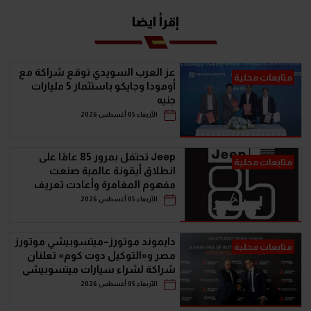
إقرأ ايضا
عز العرب السويدي توقع شراكة مع
متابعات محلية
أومودا وجايكو باستثمار 5 مليارات
جنيه
الأربعاء 05 أغسطس 2026
Jeep تحتفل بمرور 85 عامًا على
متابعات محلية
انطلاق أيقونة عالمية صنعت
مفهوم المغامرة وأعادت تعريف
سيارات الـ SUV
الأربعاء 05 أغسطس 2026
دايموند موتورز–ميتسوبيشي موتورز
متابعات محلية
مصر و«التوكيل دوت كوم» تعلنان
شراكة لشراء سيارات ميتسوبيشي
أونلاين
الأربعاء 05 أغسطس 2026