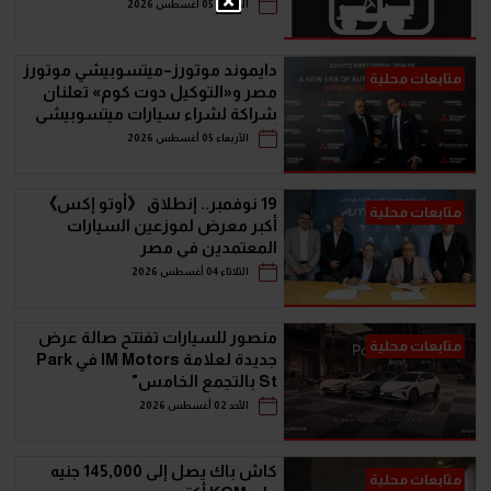
سيارات الـ SUV
الأربعاء 05 أغسطس 2026
دايموند موتورز–ميتسوبيشي موتورز
متابعات محلية
مصر و«التوكيل دوت كوم» تعلنان
شراكة لشراء سيارات ميتسوبيشي
أونلاين
الأربعاء 05 أغسطس 2026
19 نوفمبر.. إنطلاق 《أوتو إكس》
متابعات محلية
أكبر معرض لموزعين السيارات
المعتمدين في مصر
الثلاثاء 04 أغسطس 2026
منصور للسيارات تفتتح صالة عرض
متابعات محلية
جديدة لعلامة IM Motors في Park
St بالتجمع الخامس"
الأحد 02 أغسطس 2026
كاش باك يصل إلى 145,000 جنيه
متابعات محلية