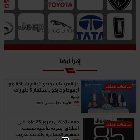
إقرأ ايضا
عز العرب السويدي توقع شراكة مع
متابعات محلية
أومودا وجايكو باستثمار 5 مليارات
جنيه
الأربعاء 05 أغسطس 2026
Jeep تحتفل بمرور 85 عامًا على
متابعات محلية
انطلاق أيقونة عالمية صنعت
مفهوم المغامرة وأعادت تعريف