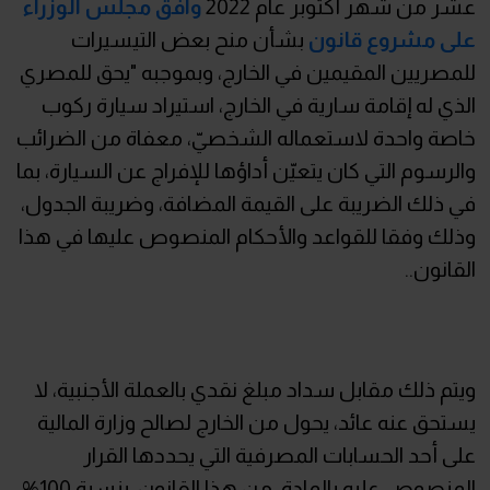
عشر من شهر أكتوبر عام 2022
وافق مجلس الوزراء
على مشروع قانون
بشأن منح بعض التيسيرات
للمصريين المقيمين في الخارج، وبموجبه "يحق للمصري
الذي له إقامة سارية في الخارج، استيراد سيارة ركوب
خاصة واحدة لاستعماله الشخصيّ، معفاة من الضرائب
والرسوم التي كان يتعيّن أداؤها للإفراج عن السيارة، بما
في ذلك الضريبة على القيمة المضافة، وضريبة الجدول،
وذلك وفقا للقواعد والأحكام المنصوص عليها في هذا
القانون..
ويتم ذلك مقابل سداد مبلغ نقدي بالعملة الأجنبية، لا
يستحق عنه عائد، يحول من الخارج لصالح وزارة المالية
على أحد الحسابات المصرفية التي يحددها القرار
المنصوص عليه بالمادة من هذا القانون، بنسبة 100%