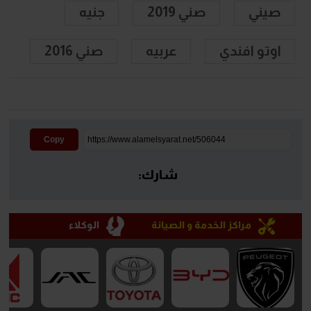
صيني
صني 2019
جنيه
اوتو افندي
عربيه
صني 2016
Copy
شارك:
مراكز الخدمة و الصيانة
الوكلاء