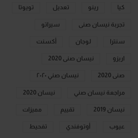
كيا
رينو
تعديل
تويوتا
تجربة نيسان صنى
سيراتو
سنترا
لوجان
أكسنت
اريزو
نيسان صنى 2020
صنى 2020
نيسان صني ٢٠٢٠
مراجعة نيسان صني
نيسان 2020
نيسان 2019
تقييم
مميزات
عيوب
أوتوفندي
تفحيط