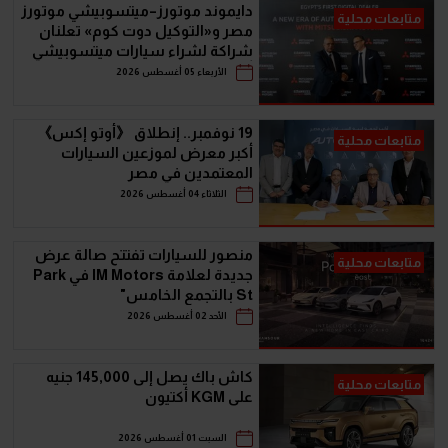
دايموند موتورز–ميتسوبيشي موتورز
متابعات محلية
مصر و«التوكيل دوت كوم» تعلنان
شراكة لشراء سيارات ميتسوبيشي
أونلاين
الأربعاء 05 أغسطس 2026
19 نوفمبر.. إنطلاق 《أوتو إكس》
متابعات محلية
أكبر معرض لموزعين السيارات
المعتمدين في مصر
الثلاثاء 04 أغسطس 2026
منصور للسيارات تفتتح صالة عرض
متابعات محلية
جديدة لعلامة IM Motors في Park
St بالتجمع الخامس"
الأحد 02 أغسطس 2026
كاش باك يصل إلى 145,000 جنيه
متابعات محلية
على KGM أكتيون
السبت 01 أغسطس 2026