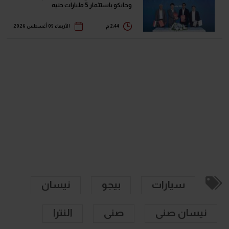
وجايكو باستثمار 5 مليارات جنيه
2:44 م
الأربعاء 05 أغسطس 2026
سيارات
بيجو
نيسان
نيسان صنى
صنى
النترا