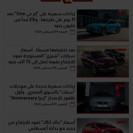
زيادات سعرية على "إم جي One" بعد
11 يوم على طرحها.. وZS تبدأ من
مليون جنيه
الجمعة 09 أغسطس 2024
بعد تخفيضها مسبقًا.. أسعار
سيارات "شيري" المستوردة تعود
للارتفاع بقيمة تصل إلى 75 ألف جنيه
الخميس 08 أغسطس 2024
زيادات سعرية جديدة على موديلات
"سيات" بالسوق المصري.. وأول
ظهور للإصدار "إبيزا Anniversary"
الخميس 01 أغسطس 2024
أسعار "جاك JS2" تعود للارتفاع من
جديد مع بداية أغسطس