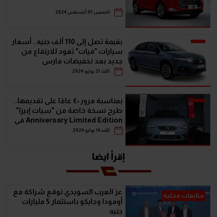
الخميس 01 أغسطس 2024
بقيمة تصل إلى 110 ألف جنيه.. أسعار
سيارات "فيات" تعود للارتفاع من
جديد بعد تخفيضات مارس
الأحد 21 يوليو 2024
بمناسبة مرور ٤٠ عامًا على تقديمها..
طرح نسخة خاصة من "سيات إبيزا"
Anniversary Limited Edition في
مصر
الأحد 14 يوليو 2024
إقرأ ايضا
عز العرب السويدي توقع شراكة مع
متابعات محلية
أومودا وجايكو باستثمار 5 مليارات
جنيه