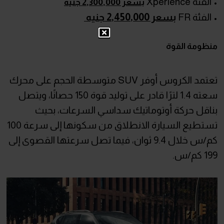
• الفئة Xperience
بسعر 2,300,000 جنيه
• الفئة FR
بسعر 2,450,000 جنيه
منظومة القوة
تعتمد الكروس أوفر SUV متوسطة الحجم على محرك
سعته 1.4 لترًا قادر على توليد قوة 150 حصانًا، ويتصل
بناقل حركة أوتوماتيك سداسي السرعات، بحيث
تستطيع السيارة الانطلاق من سكونها إلى سرعة 100
كم/س خلال 9.4 ثوان، فيما تصل سرعتها القصوى إلى
199 كم/س.