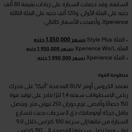
السابقة، وقد حصلت السيارة على زيادات بقيمة 80 ألف
جنيه على الفئة الأولى، و120 ألف جنيه على الفئة الثالثة
Xperience، وأصبحت الأسعار كالتالي:
• الفئة Style Plus
بسعر 1,850,000 جنيه
الفئة Xperience Wo/L
بسعر 1,950,000 جنيه
• الفئة Xperience
بسعر 1,990,000 جنيه
منظومة القوة
تعتمد الكروس أوفر SUV المدمجة "أتيكا" على محرك
رباعي الاسطوانات سعته 1,4 لترًا قادر على توليد قوة
150 حصانًا وأقصى عزم دوران 250 نيوتن متر، ويتصل
بناقل حركة أوتوماتيك ذي 8 سرعات بحيث تتسارع
السيارة من ثباتها إلى سرعة 100 كم/س خلال 9.0
ثوان، فيما تصل سرعتها القصوى إلى 197 كم/س.