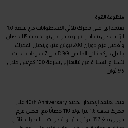
منظومة القوة
تعتمد إبيزا على محرك ثلاثي الاسطوانات ذي سعة 1.0
لترًا متصل بشاحن تيربو قادر على توليد قوة 115 حصان
وأقصى عزم دوران 200 نيوتن متر، ويتصل المحرك
بناقل حركة ثنائي القابض DSG من 7 سرعات، بحيث
تتسارع السيارة من ثباتها إلى سرعة 100 كم/س خلال
9,5 ثوان.
فيما يعتمد الإصدار الجديد 40th Anniversary على
محرك سعة 1.6 لترًا يولد 110 حصانًا مع أقصى عزم
دوران يبلغ 152 نيوتن متر، ويتصل هذا المحرك بناقل
حركة أوتوماتيك من 6 سرعات، قادر على الوصول