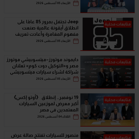
الأربعاء 05 أغسطس 2026
Jeep تحتفل بمرور 85 عامًا على
متابعات محلية
انطلاق أيقونة عالمية صنعت
مفهوم المغامرة وأعادت تعريف
سيارات الـ SUV
الأربعاء 05 أغسطس 2026
دايموند موتورز–ميتسوبيشي موتورز
متابعات محلية
مصر و«التوكيل دوت كوم» تعلنان
شراكة لشراء سيارات ميتسوبيشي
أونلاين
الأربعاء 05 أغسطس 2026
19 نوفمبر.. إنطلاق 《أوتو إكس》
متابعات محلية
أكبر معرض لموزعين السيارات
المعتمدين في مصر
الثلاثاء 04 أغسطس 2026
منصور للسيارات تفتتح صالة عرض
متابعات محلية