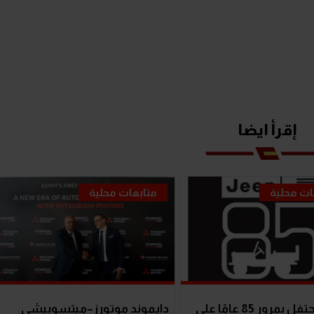
إقرأ ايضا
ات محلية
متابعات محلية
Jeep تحتفل بمرور 85 عامًا على
دايموند موتورز–ميتسوبيشي