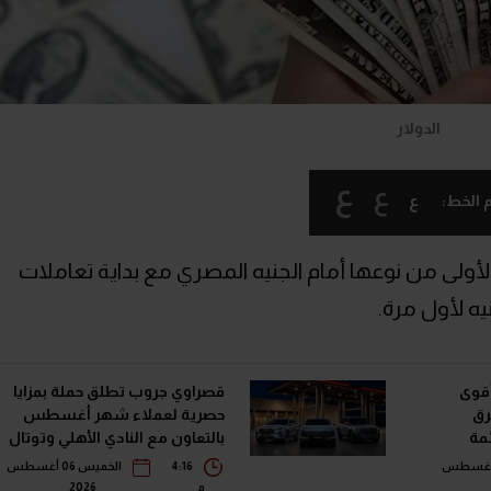
الدولار
ع
ع
ع
 الخط:
لأولى من نوعها أمام الجنيه المصري مع بداية تعاملات
أقوى
قصراوي جروب تطلق حملة بمزايا
رق
حصرية لعملاء شهر أغسطس
في قائمة
بالتعاون مع النادي الأهلي وتوتال
إنرجيز للتسويق إيجيبت
خميس 06 أغسطس
4:16
الخميس 06 أغسطس
م
2026