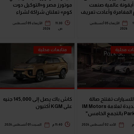
أيقونة عالمية صنعت
موتورز مصر و«التوكيل دوت
لمغامرة وأعادت تعريف
كوم» تعلنان شراكة لشراء
 SUV
سيارات ميتسوبيشي أونلاين
1
الأربعاء 05 أغسطس
11:30
الأربعاء 05 أغسطس
ص
2026
2026
ات محلية
متابعات محلية
لسيارات تفتتح صالة
كاش باك يصل إلى 145,000 جنيه
عرض جديدة لعلامة IM Motors
على KGM أكتيون
الأحد 02 أغسطس 2026
11:40 م
السبت 01 أغسطس 2026