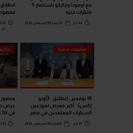
مع أومودا وجايكو باستثمار 5
انطلاق 
مليارات جنيه
مفهوم ا
سيارات الـ
2:44 م
الأربعاء 05 أغسطس 2026
1:38
ص
متابعات محلية
متابع
19 نوفمبر.. إنطلاق 《أوتو
منصور ل
إكس》 أكبر معرض لموزعين
السيارات المعتمدين في مصر
في Park St بالتجمع الخامس"
3:25 م
الثلاثاء 04 أغسطس 2026
1:31 م