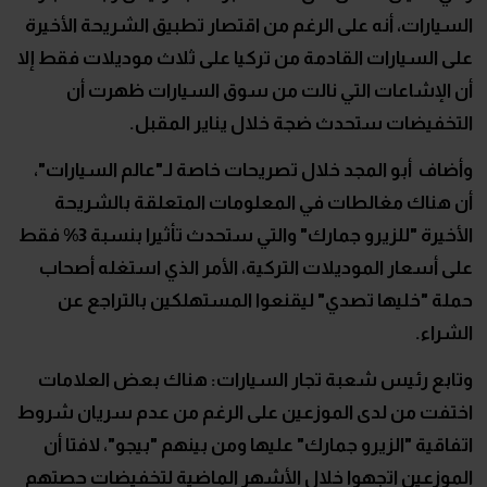
السيارات، أنه على الرغم من اقتصار تطبيق الشريحة الأخيرة
على السيارات القادمة من تركيا على ثلاث موديلات فقط إلا
أن الإشاعات التي نالت من سوق السيارات ظهرت أن
التخفيضات ستحدث ضجة خلال يناير المقبل.
وأضاف أبو المجد خلال تصريحات خاصة لـ"عالم السيارات"،
أن هناك مغالطات في المعلومات المتعلقة بالشريحة
الأخيرة "للزيرو جمارك" والتي ستحدث تأثيرا بنسبة 3% فقط
على أسعار الموديلات التركية، الأمر الذي استغله أصحاب
حملة "خليها تصدي" ليقنعوا المستهلكين بالتراجع عن
الشراء.
وتابع رئيس شعبة تجار السيارات: هناك بعض العلامات
اختفت من لدى الموزعين على الرغم من عدم سريان شروط
اتفاقية "الزيرو جمارك" عليها ومن بينهم "بيجو"، لافتا أن
الموزعين اتجهوا خلال الأشهر الماضية لتخفيضات حصتهم