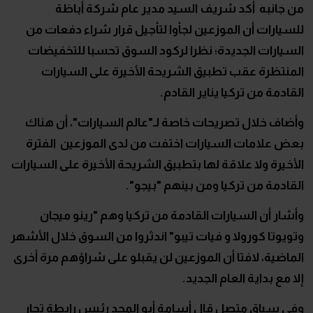
من جانبه أكد شريف السيد مدير عام شركة أباظة
للسيارات أن الموزعين لجأوا لتأجيل قرار شراء دفعات من
السيارات الجديدة؛ نظرا لركود السوق تحسبا للتخفيضات
المنتظرة عقب تطبيق الشريحة الأخيرة على السيارات
القادمة من تركيا يناير القادم.
وأضاف خلال تصريحات خاصة لـ"عالم السيارات"، أن هناك
بعض علامات السيارات اختفت من لدى الموزعين الفترة
الأخيرة ولا علاقة لها بتطبيق الشريحة الأخيرة على السيارات
القادمة من تركيا ومن بينهم "بيجو".
وأشار أن السيارات القادمة من تركيا وهم "رينو ميجان
وتويوتا كورولا و فيات تيبو" اندثروا من السوق خلال الأشهر
الماضية، لافتا أن الموزعين لن يقبلو على شراؤهم مرة أخرى
إلا مع بداية العام الجديد.
وفي سياق متصل قال أسامة أبو المجد رئيس رابطة تجار