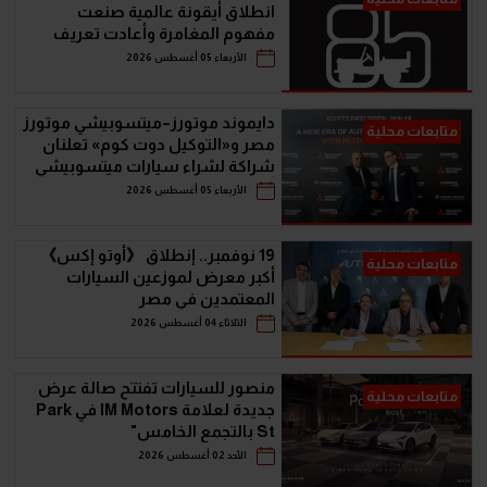
انطلاق أيقونة عالمية صنعت
مفهوم المغامرة وأعادت تعريف
سيارات الـ SUV
الأربعاء 05 أغسطس 2026
دايموند موتورز–ميتسوبيشي موتورز
متابعات محلية
مصر و«التوكيل دوت كوم» تعلنان
شراكة لشراء سيارات ميتسوبيشي
أونلاين
الأربعاء 05 أغسطس 2026
19 نوفمبر.. إنطلاق 《أوتو إكس》
متابعات محلية
أكبر معرض لموزعين السيارات
المعتمدين في مصر
الثلاثاء 04 أغسطس 2026
منصور للسيارات تفتتح صالة عرض
متابعات محلية
جديدة لعلامة IM Motors في Park
St بالتجمع الخامس"
الأحد 02 أغسطس 2026