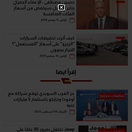
حسين مصطفى : الإعفاء الجمركي
يناير المقبل سيخفض من أسعار
الفئات المنافسة
الإثنين 11 نوفمبر 2019
كيف أثرت تخفيضات السيارات
"الزيرو" على أسعار "المستعمل"؟
التجار يجيبون
الإثنين 16 سبتمبر 2019
إقرأ ايضا
عز العرب السويدي توقع شراكة مع
متابعات محلية
أومودا وجايكو باستثمار 5 مليارات
جنيه
الأربعاء 05 أغسطس 2026
Jeep تحتفل بمرور 85 عامًا على
متابعات محلية