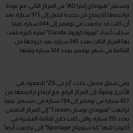
وتستقر "هيونداي إلنترا AD" في المركز الثاني، مع عودة
تراخيصها للارتفاع من جديدة لتصل إلى 973 سيارة، بعد
أن كانت قد تراجعت في نوفمبر إلى 644 سيارة، فيما
سجلت أعداد "تويوتا كورولا Corolla" قفزة كبيرة بلغت
بها المركز الثالث بعدد 845 سيارة، بعد خروجها من
القائمة في شهر نوفمبر بعدد 384 سيارة وقتها.
وفي سياق متصل عادت "إم جي ZS" للصعود هي
الأخرى وصولاً إلى المركز الرابع، مع ارتفاع تراخيصها من
427 سيارة في نوفمبر إلى 784 سيارة في ديسمبر. بينما
تراجعت "هيونداي توسان Tucson" إلى المركز الخامس
بعدد 555 سيارة، والتي كانت خارج (قائمة العشرة في
أكتوبر) تليها "كيا سبورتاج Sportage" التي تراجعت أيضاً