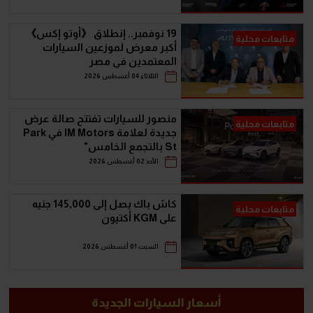
19 نوفمبر.. إنطلاق 《أوتو إكس》
متابعات محلية
أكبر معرض لموزعين السيارات
المعتمدين في مصر
الثلاثاء 04 أغسطس 2026
منصور للسيارات تفتتح صالة عرض
متابعات محلية
جديدة لعلامة IM Motors في Park
St بالتجمع الخامس"
الأحد 02 أغسطس 2026
كاش باك يصل إلى 145,000 جنيه
متابعات محلية
على KGM أكتيون
السبت 01 أغسطس 2026
أسعار السيارات الجديدة