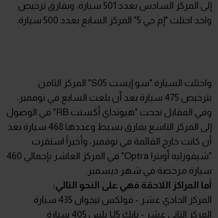
إلى المركز السادس بعدد 501 سيارة، وبفارق ترخيص
واحد احتلت "إم جي 5" المركز السابع بعدد 500 سيارة.
واحتلت السيارة "سو إيست S05" المركز الثامن
بترخيص 475 سيارة بعد أن بلغت السابع في نوفمبر،
وفي المقابل نجحت "هيونداي أكسنت RB" في الوصول
إلى المركز التاسع بفارق بسيط وعددها 468 سيارة بعد
أن كانت خارج القائمة في نوفمبر، وأخيراً استقرت
"شيفورليه أوبترا Optra" في المركز العاشر بإجمالي 460
سيارة مرخصة في شهر ديسمبر.
أما المراكز اللاحقة فهي على النحو التالي:
المركز الحادي عشر - فولكس تيجوان 435 سيارة
المركز الثاني عشر - بايك U5 بلس 405 سيارة