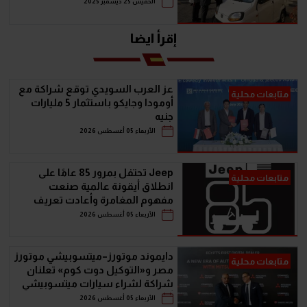
الخميس 25 ديسمبر 2025
إقرأ ايضا
عز العرب السويدي توقع شراكة مع
متابعات محلية
أومودا وجايكو باستثمار 5 مليارات
جنيه
الأربعاء 05 أغسطس 2026
Jeep تحتفل بمرور 85 عامًا على
متابعات محلية
انطلاق أيقونة عالمية صنعت
مفهوم المغامرة وأعادت تعريف
سيارات الـ SUV
الأربعاء 05 أغسطس 2026
دايموند موتورز–ميتسوبيشي موتورز
متابعات محلية
مصر و«التوكيل دوت كوم» تعلنان
شراكة لشراء سيارات ميتسوبيشي
أونلاين
الأربعاء 05 أغسطس 2026