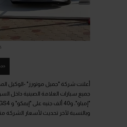
ك
حجم
"إمباو"، و40 ألف جنيه على "إيمكو" و GS4، و50 ألف جنيه على GS3 إمزوم.
وبالنسبة لآخر تحديث لأسعار الشركة منذ 