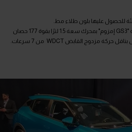
تنطلق الكروس أوفر SUV تحت المدمجة "GS3 إمزوم" بمحرك سعة 1.5 لترًا بقوة 177 حصان