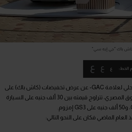
اش باك "جي إيه سي"
ع
ع
ع
 الخط:
أعلنت شركة "جميل موتورز" -الوكيل المحلي لعلامة GAC- عن عرض تخفيضات (كاش باك) على
جميع سيارات العلامة الصينية داخل السوق المصري، تتراوح قيمته بين 30 ألف جنيه على السيارة
العام الماضي فكان على النحو التالي: