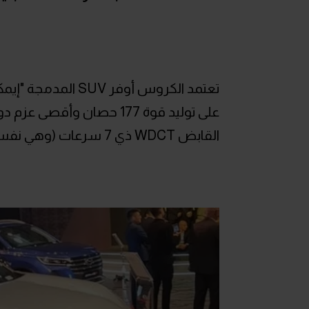
القابض WDCT ذي 7 سرعات (وهي نفس منظومة القوة الخاصة بالسيارة إمزوم).