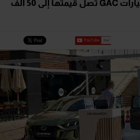
عروض "كاش باك" على سيارات GAC تصل قيمتها إلى 50 ألف