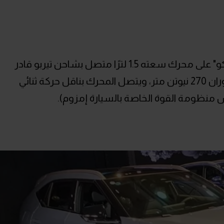
تعتمد الكروس أوفر SUV المدمجة "إيمكو" على محرك سعته 1.5 لترًا متصل بشاحن تيربو قادر
على توليد قوة 177 حصان وأقصى عزم دوران 270 نيوتن متر، ويتصل المحرك بناقل حركة ثنائي