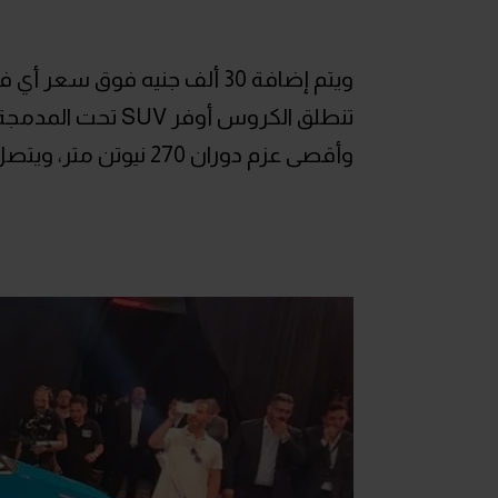
ويتم إضافة 30 ألف جنيه فوق سعر أي فئة للحصول عليها بلون طلاء مط.
وأقصى عزم دوران 270 نيوتن متر، ويتصل بناقل حركة مزدوج القابض WDCT من 7 سرعات.