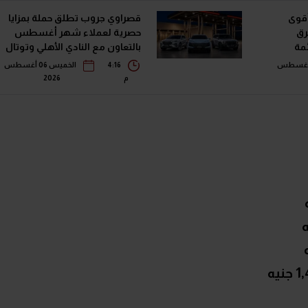
أقوى
قصراوي جروب تطلق حملة بمزايا
رق
حصرية لعملاء شهر أغسطس
في قائمة
بالتعاون مع النادي الأهلي وتوتال
إنرجيز للتسويق إيجيبت
خميس 06 أغسطس
4:16
الخميس 06 أغسطس
م
2026