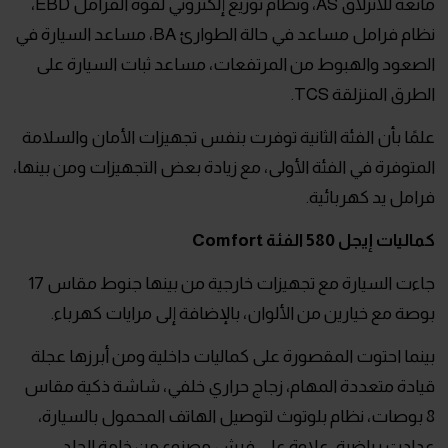
مانعة للانزلاق AS، ونظام توزيع إلكتروني لقوة الفرامل EBD،
نظام فرامل مساعد في حالة الطوارئ BA، مساعد السيارة في
الصعود والهبوط من المرتفعات، مساعد ثبات السيارة على
الطرق المنزلقة TCS.
علمًا بأن الفئة الثانية توفرت بنفس تجهيزات الأمان والسلامة
المتوفرة في الفئة الأولى، مع زيادة بعض التجهيزات ومن بينها،
فرامل يد كهربائية.
كماليات إيجل 580 الفئة Comfort
جاءت السيارة مع تجهيزات خارجية من بينها جنوط مقاس 17
بوصة مع خيارين من الألوان، بالإضافة إلى مرايات كهرباء.
بينما احتوت المقصورة على كماليات داخلية ومن أبرزها عجلة
قيادة متعددة المهام، زجاج حراري خلفي، شاشة ذكية مقاس
8 بوصات، نظام بلوتوث لتوصيل الهاتف المحمول بالسيارة،
عدادت رياضية، علاوة على فرش مصنوع من خامة الجلد،