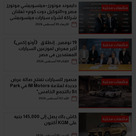
دايموند موتورز–ميتسوبيشي موتورز
متابعات محلية
مصر و«التوكيل دوت كوم» تعلنان
شراكة لشراء سيارات ميتسوبيشي
أونلاين
الأربعاء 05 أغسطس 2026
19 نوفمبر.. إنطلاق 《أوتو إكس》
متابعات محلية
أكبر معرض لموزعين السيارات
المعتمدين في مصر
الثلاثاء 04 أغسطس 2026
منصور للسيارات تفتتح صالة عرض
متابعات محلية
جديدة لعلامة IM Motors في Park
St بالتجمع الخامس"
الأحد 02 أغسطس 2026
كاش باك يصل إلى 145,000 جنيه
متابعات محلية
على KGM أكتيون
السبت 01 أغسطس 2026