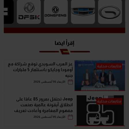
إقرأ ايضا
عز العرب السويدي توقع شراكة مع
متابعات محلية
أومودا وجايكو باستثمار 5 مليارات
جنيه
الأربعاء 05 أغسطس 2026
Jeep تحتفل بمرور 85 عامًا على
متابعات محلية
انطلاق أيقونة عالمية صنعت
مفهوم المغامرة وأعادت تعريف
سيارات الـ SUV
الأربعاء 05 أغسطس 2026