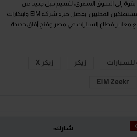
يُمهد هذا التعاون الطريق لدخول Zeekr بقوة إلى السوق المصري، لتقديم جيل جديد من
السيارات الكهربائية الفاخرة المصممة للمستهلكين المحليين. بفضل خبرة شركة EIM وابتكارات
 رفع معايير قطاع السيارات في مصر وفتح آفاق جديدة
 للسيارات
زيكر
زيكر X
EIM Zeekr
شارك: