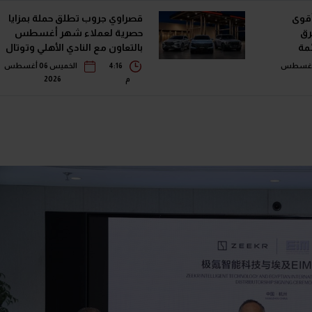
أقوى
قصراوي جروب تطلق حملة بمزايا
رق
حصرية لعملاء شهر أغسطس
في قائمة
بالتعاون مع النادي الأهلي وتوتال
إنرجيز للتسويق إيجيبت
خميس 06 أغسطس
4:16
الخميس 06 أغسطس
م
2026