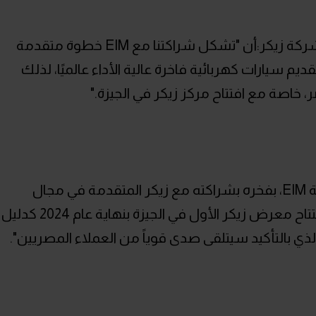
من جانبه قال مارس تشن، نائب رئيس شركة زيكر:أن "تشكل شراكتنا مع EIM خطوة متقدمة
م سيارات كهربائية فاخرة عالية الأداء عالميًا، لذلك
اصة مع افتتاح مركز زيكر في الجيزة."
وأعرب المهندس خالد نصير، رئيس شركة EIM، بفخره بشراكته مع زيكر المتقدمة في مجال
السيارات الكهربائية موضحاً أنه "سيتم افتتاح معرض زيكر الأول في الجيزة بنهاية عام 2024 كدليل
ذي بالتأكيد سيتلقى صدى قوياً من العملاء المصريين".