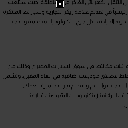
لول التنقل الكهربائي الفاخر في المنطقة، حيث ستلعب
ئيسياً في تقديم علامة زيكر التجارية وسياراتها المبتكرة
ربة القيادة خلال مزج التكنولوجيا المتقدمة وخدمة
 اثبات مكانتها في سوق السيارات المصري وذلك من
قها لموديلات 001 و X مع خطط لاطلاق موديلات اضافية في العام المقبل. وتشمل
دمات والدعم و تقديم تجربة متميزة للعملاء .
ارات كهربائية فاخرة تمتاز بتكنولوجيا عالية وصناعة بارعة
.