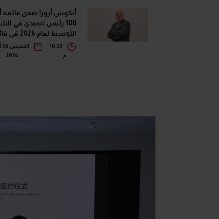
أنكوش أرورا ضمن قائمة 
100 رئيس تنفيذي في الش
الأوسط لعام 2026 
فوربس الشرق الأوسط"
10:23
ال
م
2026