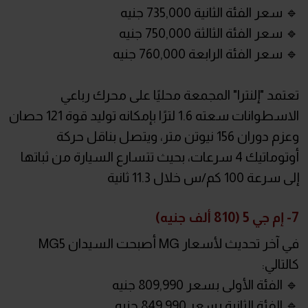
🔹 سعر الفئة الثانية 735,000 جنيه
🔹 سعر الفئة الثالثة 750,000 جنيه
🔹 سعر الفئة الرابعة 760,000 جنيه
تعتمد "إلنترا" المجمعة محليًا على محرك رباعي
الاسطوانات سعته 1.6 لترًا بإمكانه توليد قوة 121 حصان
وعزم دوران 156 نيوتن متر، ويتصل بناقل حركة
أوتوماتيك 4 سرعات، بحيث تتسارع السيارة من ثباتها
إلى سرعة 100 كم/س خلال 11.3 ثانية
7- إم جي 5 (810 ألف جنيه)
في آخر تحديث لأسعار MG أصبحت السيدان MG5
كالتالي:
🔹 الفئة الأولى بسعر 809,990 جنيه
🔹 الفئة الثانية بسعر 849,990 جنيه