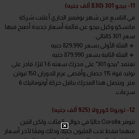
11- بيجو 301 (830 ألف جنيه)
في التاسع من شهر نوفمبر الجاري أعلنت شركة
مانسكو وكيل بيجو عن قائمة أسعار جديدة أصبح فيها
سعر 301 كالتالي:
🔹 الفئة الأولى بسعر 829,990 جنيه
🔹 الفئة الثانية بسعر 879,990 جنيه
تعتمد "بيجو 301" على محرك سعته 1.6 لترًا، قادر على
توليد قوة 115 حصان وأقصى عزم للدوران 150 نيوتن
متر. ويتصل هذا المحرك بناقل حركة أوتوماتيك 6
سرعات.
12- تويوتا كورولا (925 ألف جنيه)
تتوفر Corolla حاليًا في حوالي 5 فئات، ولكن اثنين
منهما فقط تحت المليون جنيه، وذلك وفقًا لآخر أسعار