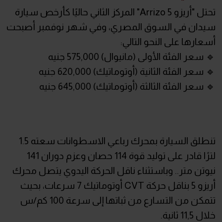
تحتل "أريزو Arrizo 5" المركز الثاني حاليًا كأرخص سيارة
سيدان في السوق المصري، وفي شهر نوفمبر أصبحت
أسعارها على النحو التالي:
🔹 سعر الفئة الأولى (مانيوال) 575,000 جنيه
🔹 سعر الفئة الثانية (أوتوماتيك) 620,000 جنيه
🔹 سعر الفئة الثالثة (أوتوماتيك) 645,000 جنيه
تنطلق السيارة بمحرك رباعي الاسطوانات سعته 1.5
لترًا قادر على توليد قوة 114 حصان وعزم دوران 141
نيوتن متر.. وباستثناء ناقل الحركة اليدوي يتصل محرك
أريزو 5 بناقل حركة CVT أوتوماتيك 7 سرعات، بحيث
تتمكن من التسارع من ثباتها إلى سرعة 100 كم/س
خلال 11,5 ثانية.