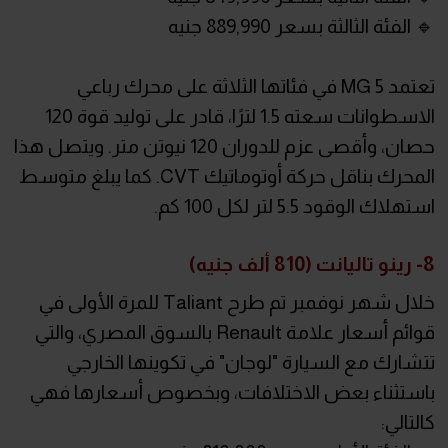
🔹 الفئة الثالثة بسعر 889,990 جنيه
تعتمد MG 5 في فئاتها الثلاثة على محرك رباعي
الاسطوانات سعته 1.5 لترًا، قادر على توليد قوة 120
حصان، وأقصى عزم للدوران 120 نيوتن متر. ويتصل هذا
المحرك بناقل حركة أوتوماتيك CVT. كما يبلغ متوسط
استهلاك الوقود 5.5 لتر لكل 100 كم.
8- رينو تاليانت (810 ألف جنيه)
خلال شهر نوفمبر تم طرح Taliant للمرة الأولى في
قوائم أسعار علامة Renault بالسوق المصري، والتي
تتشارك مع السيارة "لوجان" في تكوينها الخارجي
باستثناء بعض الاختلافات، وبخصوص أسعارها فهي
كالتالي: