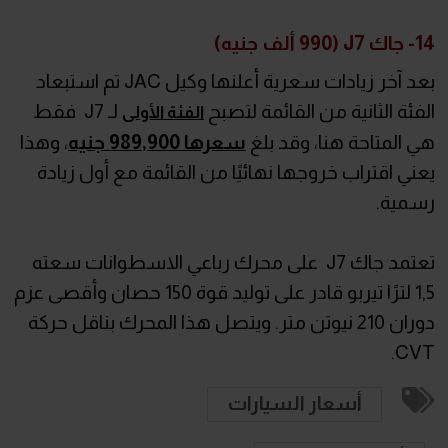
14- جاك J7 (990 ألف جنيه)
بعد آخر زيادات سعرية أعلنها وكيل JAC تم استبعاد
الفئة الثانية من القائمة لتصبح
لـ J7 فقط
الفئة الأولى
هي المتاحة هنا، وقد بلغ
سعرها 989,900 جنيه
، وهذا
يعني اقتراب خروجها نهائيًا من القائمة مع أول زيادة
رسمية.
تعتمد جاك J7 على محرك رباعي الاسطوانات سعته
1,5 لترًا تيربو قادر على توليد قوة 150 حصان وأقصى عزم
دوران 210 نيوتن متر. ويتصل هذا المحرك بناقل حركة
CVT.
أسعار السيارات