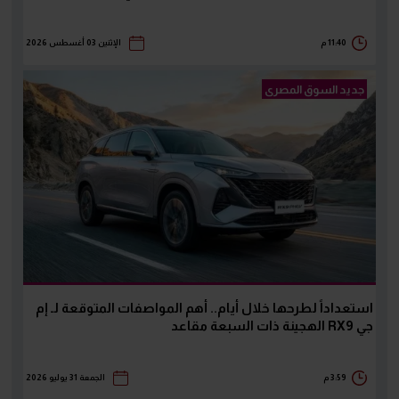
11:40 م
الإثنين 03 أغسطس 2026
جديد السوق المصرى
استعداداً لطرحها خلال أيام.. أهم المواصفات المتوقعة لـ إم
جي RX9 الهجينة ذات السبعة مقاعد
3:59 م
الجمعة 31 يوليو 2026