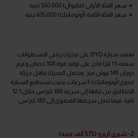
🔹 سعر الفئة الأولى (مانيوال) 550,000 جنيه
🔹 سعر الفئة الثانية (أوتوماتيك) 635,000 جنيه
تعتمد سيارة BYD على محرك رباعي الاسطوانات
سعته 1.5 لترًا قادر على توليد قوة 108 حصان وعزم
دوران 145 نيوتن متر. ويتصل المحرك بناقل حركة
(يدوي/أوتوماتيك) 5 سرعات، بحيث تستطيع السيارة
الانطلاق من ثباتها إلى سرعة 100 كم/س خلال 12.1
ثانية، فيما تصل سرعتها القصوى إلى 180 كم/س.
2- شيري أريزو (575 ألف جنيه)