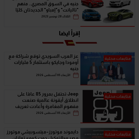
جنيه في السوق المصري.. منهم
"تاليانت" و"إمباو" الجديدتان كليًا
الثلاثاء 28 نوفمبر 2023
إقرأ ايضا
عز العرب السويدي توقع شراكة مع
متابعات محلية
أومودا وجايكو باستثمار 5 مليارات
جنيه
الأربعاء 05 أغسطس 2026
Jeep تحتفل بمرور 85 عامًا على
متابعات محلية
انطلاق أيقونة عالمية صنعت
مفهوم المغامرة وأعادت تعريف
سيارات الـ SUV
الأربعاء 05 أغسطس 2026
دايموند موتورز–ميتسوبيشي موتورز
متابعات محلية
مصر و«التوكيل دوت كوم» تعلنان