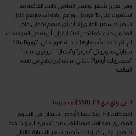
وفي تقرير شهر نوفمبر الماضي كانت القائمة قد
استقرت على 15 موديل، ورغم زيادة أسعارهم خلال
شهر ديسمبر الجاري إلا أن أي منهم تخطى حاجز
المليون جنيه. كما تجدر الإشارة إلى أن بعض الموديلات
لم يتم تحديث أسعارها منذ شهور مثل: "تويوتا بيلتا"
سيارتي سوزوكي "ديزاير" و"سياز"، "بروتون ساجا"،
"شيفرولية أوبترا"، بالتالي لم يتم إدراجهم في هذه
القائمة.
1- بي واي دي F3 (550 ألف جنيه)
احتفظت F3 بمكانتها كأرخص سيدان في السوق
المصري، بعد اقتناصها اللقب من "شيري أريزو 5" منذ
شهور، وفي آخر زيادات أصبح سعر السيارة كالتالي: