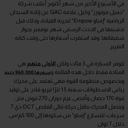
في الأسبوع الأخير من شهر أكتوبر أعلنت شركة
"جميل موتورز" وكيل علامة GAC عن إتاحة السيدان
الرياضية "إمباو Empow" لتجربة القيادة، وذلك قبل
تدشينها في الحدث الرسمي شهر نوفمبر بجوار
شقيقاتها. وقد استقرت أسعارها حتى وقت كتابة
التقرير.
تتوفر السيارة في 3 فئات ولكن
الأولى منهم
هي
المتاحة فقط داخل هذه القائمة و
،
سعرها 960,000 جنيه
وبخصوص منظومة القوة فهي تعتمد على محرك
رباعي الاسطوانات سعته 1.5 لترًا تيربو قادر على توليد
قوة 170 حصان وأقصى عزم دوران 270 نيوتن متر،
ويتصل المحرك بناقل حركة ثنائي القابض DCT ذي 7
سرعات، لتتسارع "إمباو" من سكونها إلى 100 كم/س
خلال 7 ثوان.