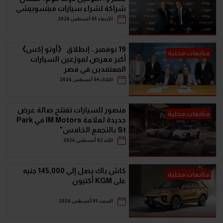
شراكة لشراء سيارات ميتسوبيشي
أونلاين
الأربعاء 05 أغسطس 2026
19 نوفمبر.. إنطلاق 《أوتو إكس》
متابعات محلية
أكبر معرض لموزعين السيارات
المعتمدين في مصر
الثلاثاء 04 أغسطس 2026
منصور للسيارات تفتتح صالة عرض
متابعات محلية
جديدة لعلامة IM Motors في Park
St بالتجمع الخامس"
الأحد 02 أغسطس 2026
كاش باك يصل إلى 145,000 جنيه
متابعات محلية
على KGM أكتيون
السبت 01 أغسطس 2026