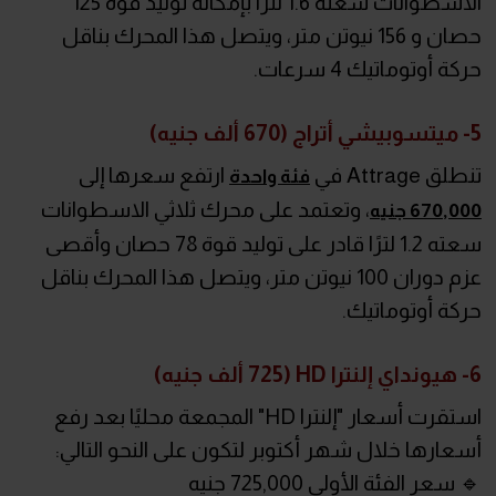
الاسطوانات سعته 1.6 لترًا بإمكانه توليد قوة 125
حصان و 156 نيوتن متر، ويتصل هذا المحرك بناقل
حركة أوتوماتيك 4 سرعات.
5- ميتسوبيشي أتراج (670 ألف جنيه)
تنطلق Attrage في
ارتفع سعرها إلى
فئة واحدة
، وتعتمد على محرك ثلاثي الاسطوانات
670,000 جنيه
سعته 1.2 لترًا قادر على توليد قوة 78 حصان وأقصى
عزم دوران 100 نيوتن متر، ويتصل هذا المحرك بناقل
حركة أوتوماتيك.
6- هيونداي إلنترا HD (725 ألف جنيه)
استقرت أسعار "إلنترا HD" المجمعة محليًا بعد رفع
أسعارها خلال شهر أكتوبر لتكون على النحو التالي:
🔹 سعر الفئة الأولى 725,000 جنيه