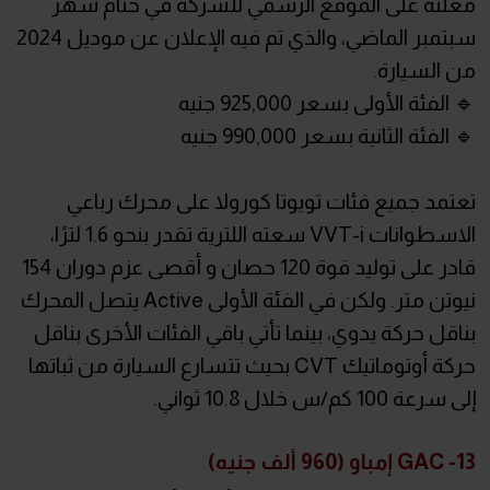
معلنة على الموقع الرسمي للشركة في ختام شهر
سبتمبر الماضي، والذي تم فيه الإعلان عن موديل 2024
من السيارة.
🔹 الفئة الأولى بسعر 925,000 جنيه
🔹 الفئة الثانية بسعر 990,000 جنيه
تعتمد جميع فئات تويوتا كورولا على محرك رباعي
الاسطوانات VVT-i سعته اللترية تقدر بنحو 1.6 لترًا،
قادر على توليد قوة 120 حصان و أقصى عزم دوران 154
نيوتن متر. ولكن في الفئة الأولى Active يتصل المحرك
بناقل حركة يدوي، بينما تأتي باقي الفئات الأخرى بناقل
حركة أوتوماتيك CVT بحيث تتسارع السيارة من ثباتها
إلى سرعة 100 كم/س خلال 10.8 ثواني.
13- GAC إمباو (960 ألف جنيه)