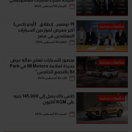
أونلاين
الأربعاء 05 أغسطس 2026
19 نوفمبر.. إنطلاق 《أوتو إكس》
متابعات محلية
أكبر معرض لموزعين السيارات
المعتمدين في مصر
الثلاثاء 04 أغسطس 2026
منصور للسيارات تفتتح صالة عرض
متابعات محلية
جديدة لعلامة IM Motors في Park
St بالتجمع الخامس"
الأحد 02 أغسطس 2026
كاش باك يصل إلى 145,000 جنيه
متابعات محلية
على KGM أكتيون
السبت 01 أغسطس 2026