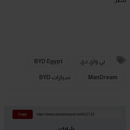
بي واي دي
BYD Egypt
ManDream
سيارات BYD
Copy
شارك: