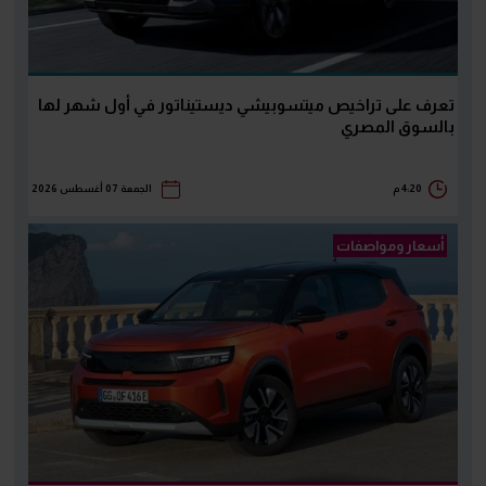
تعرف على تراخيص ميتسوبيشي ديستيناتور في أول شهر لها
بالسوق المصري
4:20 م
الجمعة 07 أغسطس 2026
أسعار ومواصفات