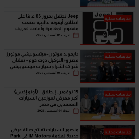
Jeep تحتفل بمرور 85 عامًا على
متابعات محلية
انطلاق أيقونة عالمية صنعت
مفهوم المغامرة وأعادت تعريف
سيارات الـ SUV
الأربعاء 05 أغسطس 2026
دايموند موتورز–ميتسوبيشي موتورز
متابعات محلية
مصر و«التوكيل دوت كوم» تعلنان
شراكة لشراء سيارات ميتسوبيشي
أونلاين
الأربعاء 05 أغسطس 2026
19 نوفمبر.. إنطلاق 《أوتو إكس》
متابعات محلية
أكبر معرض لموزعين السيارات
المعتمدين في مصر
الثلاثاء 04 أغسطس 2026
منصور للسيارات تفتتح صالة عرض
متابعات محلية
جديدة لعلامة IM Motors في Park