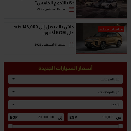
St بالتجمع الخامس"
الأحد 02 أغسطس 2026
كاش باك يصل إلى 145,000 جنيه
متابعات محلية
على KGM أكتيون
السبت 01 أغسطس 2026
أسعار السيارات الجديدة
كل الماركات
كل الموديلات
النمط