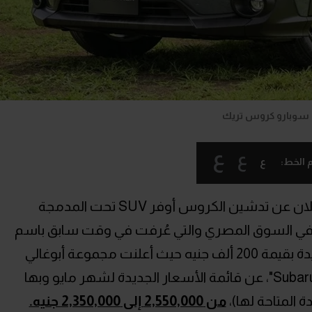
سوبارو كروس تريك
ع
ع
ع
 الخط:
خلال شهر فبراير الماضي كان قد تم الإعلان عن تدشين الكروس أوفر SUV تحت المدمجة
كروس تريك Crosstrek" موديل 2024 في السوق المصري والتي عُرفت في وقت سابق باسم
XV، وقد حصلت اليوم على تخفيضات جديدة بقيمة 200 ألف جنيه حيث أعلنت مجموعة أبوغالي
موتورز، الوكيل المحلي لعلامة "سوبارو Subaru"، عن قائمة الأسعار الجديدة لشهر مايو وبها
من 2,550,000 إلى 2,350,000 جنيه.