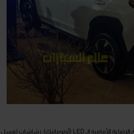
مصابيح أمامية أوتوماتيك، ضبط مستوى الإضاءة الأمامية الـ LED (أوتوماتيك)، رشاشات لغسل