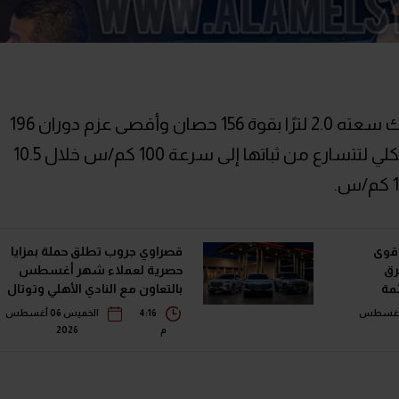
تعتمد "كروس تريك إكس ڤي" على محرك سعته 2.0 لترًا بقوة 156 حصان وأقصى عزم دوران 196
نيوتن متر، وتعمل السيارة بنظام الدفع الكلي لتتسارع من ثباتها إلى سرعة 100 كم/س خلال 10.5
أقوى
قصراوي جروب تطلق حملة بمزايا
رق
حصرية لعملاء شهر أغسطس
في قائمة
بالتعاون مع النادي الأهلي وتوتال
إنرجيز للتسويق إيجيبت
خميس 06 أغسطس
4:16
الخميس 06 أغسطس
م
2026