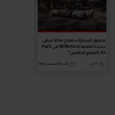
منصور للسيارات تفتتح صالة عرض
جديدة لعلامة IM Motors في Park
St بالتجمع الخامس"
1:31 م
الأحد 02 أغسطس 2026