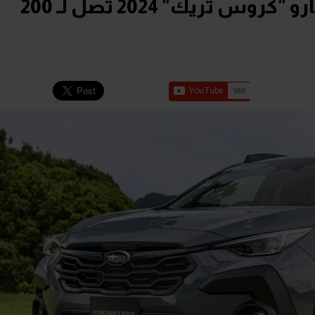
تخفيضات على أسعار سوبارو "كروس تريك" 2024 تصل لـ 200