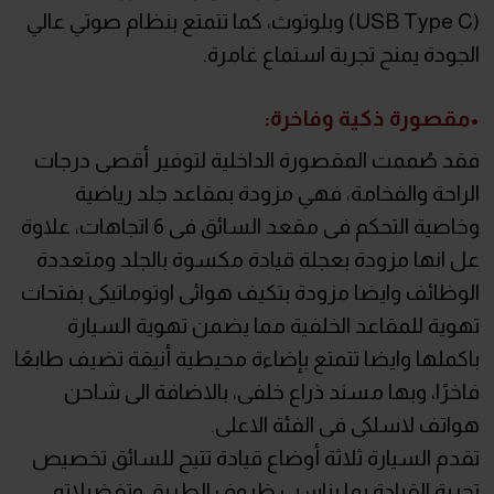
(USB Type C) وبلوتوث، كما تتمتع بنظام صوتي عالي
الجودة يمنح تجربة استماع غامرة.
•مقصورة ذكية وفاخرة:
فقد صُممت المقصورة الداخلية لتوفير أقصى درجات
الراحة والفخامة، فهي مزودة بمقاعد جلد رياضية
وخاصية التحكم فى مقعد السائق فى 6 اتجاهات، علاوة
عل انها مزودة بعجلة قيادة مكسوة بالجلد ومتعددة
الوظائف وايضا مزودة بتكيف هوائى اوتوماتيكى بفتحات
تهوية للمقاعد الخلفية مما يضمن تهوية السيارة
باكملها وايضا تتمتع بإضاءة محيطية أنيقة تضيف طابعًا
فاخرًا، وبها مسند ذراع خلفى، بالاضافة الى شاحن
هواتف لاسلكى فى الفئة الاعلى.
تقدم السيارة ثلاثة أوضاع قيادة تتيح للسائق تخصيص
تجربة القيادة بما يناسب ظروف الطريق وتفضيلاته