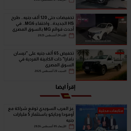
تخفيضات حتى 120 ألف جنيه.. طرح
HS الجديدة.. واختفاء MG6.. في
أحدث قوائم MG بالسوق المصري
الأحد 24 أغسطس 2025
تخفيض 65 ألف جنيه على "نيسان
نافارا" ذات الكابينة الفردية في
السوق المصري
السبت 23 أغسطس 2025
إقرأ ايضا
عز العرب السويدي توقع شراكة مع
متابعات محلية
أومودا وجايكو باستثمار 5 مليارات
جنيه
الأربعاء 05 أغسطس 2026