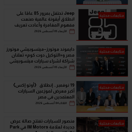
Jeep تحتفل بمرور 85 عامًا على
متابعات محلية
انطلاق أيقونة عالمية صنعت
مفهوم المغامرة وأعادت تعريف
سيارات الـ SUV
الأربعاء 05 أغسطس 2026
دايموند موتورز–ميتسوبيشي موتورز
متابعات محلية
مصر و«التوكيل دوت كوم» تعلنان
شراكة لشراء سيارات ميتسوبيشي
أونلاين
الأربعاء 05 أغسطس 2026
19 نوفمبر.. إنطلاق 《أوتو إكس》
متابعات محلية
أكبر معرض لموزعين السيارات
المعتمدين في مصر
الثلاثاء 04 أغسطس 2026
منصور للسيارات تفتتح صالة عرض
متابعات محلية
جديدة لعلامة IM Motors في Park