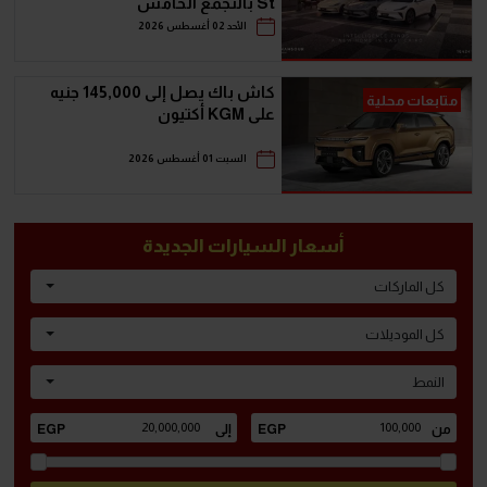
St بالتجمع الخامس"
الأحد 02 أغسطس 2026
كاش باك يصل إلى 145,000 جنيه
متابعات محلية
على KGM أكتيون
السبت 01 أغسطس 2026
أسعار السيارات الجديدة
كل الماركات
كل الموديلات
النمط