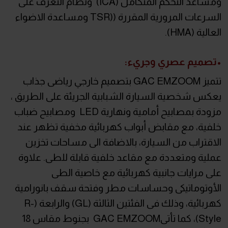
ومساعد التحكم المتكامل (ICA) ونظام التعرف على
السرعات المرورية المقررة ((TSR ومساعدة الاضواء
العالية (HMA).
•تصميم عصري وجريء:
تتميز GAC EMZOOM بتصميم خارجي رياضى جذاب
يعكس شخصية السيارة الشبابية الجريئة على الطريق ،
مزودة بمصابيح أمامية ونهارية LED ومصابيح ضباب
خلفية، مع مقابض أبواب كهربائية مخفية تظهر عند
الاقتراب من السيارة، بالاضافة الى مساحات تخزين
عملية ومتعددة مع مقاعد خلفية قابلة للطى. علاوة
على مرايات جانبية كهربائية مع خاصية الطى
الأوتوماتيكى وحساسات مطر وفتحة سقف بانورامية
كهربائية، وذلك فى الفئتين الثالثة (GL) والرابعة (R-
Style)، كما تأتىGAC EMZOOM بجنوط مقاس 18