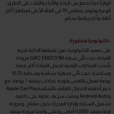
لتوازنًا جيدًا يجمع بين الراحة والأداء والثبات على الطرق
الوعرة.وتتوفر بمقاس 19 في الفئة الأعلى لمظهرًا أكثر
أناقة وأداء رياضيًا محكم.
•تكنولوجيا متطورة:
على صعيد التكنولوجيا، تعزز تقنياتها الذكية تجربة
القيادة، حيث تأتي سيارة GAC EMZOOM مزودة
بأحدث الابتكارات التقنية لتجعل القيادة أكثر متعة
وسلاسة، حيث تأتي مجهزة بشاشة وسطية 10.25
بوصة تعمل باللمس ولوحة عدادات رقمية 7 بوصة، مع
دعم أنظمة الاتصال الهاتف بالشاشةApple CarPlay
وAndroid Auto ومثبت سرعة، علاوة على خاصية
تشغيل السيارة وإدارة المحرك بدون مفتاح ومزودة
ايضا بمنفذ (USB) أمامى وخلفى وايضا مزودة بمنفذ