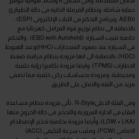
الأمان المتقدمة، والتى تشمل 6 وسائد هوائية لتوفير
حماية شاملة، ونظام الفرملة الذاتية فى حالة الطوارئ
((AEB وبرنامج التحكم فى الثبات الإلكترونى (ESP) ،
بالاضافة الى نظام توزيع قوة الفرامل كهربائيا مع
خاصية تثبيت السيارة (EBD with Autohold) ، والتحكم
فى السيارة عند صعود المنحدارات (HHC)وعند الهبوط
(HDC)، بالاضافة الى انها مزودة بنظام مراقبة ضغط
الاطارات (TPMS) وايضا مزودة بكاميرا رؤية خلفية
ومحيطية، ومزودة بحساسات ركن خلفية مما تضفى
مزيد من الثقة والامان على الطريق.
وفى الفئة الاعلىR-Style ، تأتى مزودة بنظام مساعدة
البقاء فى الحارة المرورية والتحذير فى حالة الخروج منها
(LDW + LKA)، وأيضا مزودة بخاصية تحذير الإصطدام
الامامى (FCW)، ومثبت سرعة التكيفى (ACC)