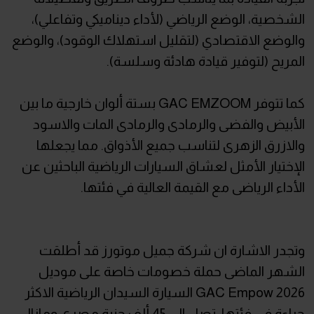
الشخصية، الوضع الرياضي (لأداء ديناميكي وتفاعلي)،
والوضع الاقتصادي (لتقليل استهلاك الوقود)، والوضع
المريح (لتوفير قيادة هادئة وسلسة).
كما تتوفر GAC EMZOOM بستة ألوان خارجية ما بين
الأبيض والفضى والرمادى والرمادى المات والاسود
والازرق الزهرى لتناسب جميع الأذواق. مما يجعلها
الإختيار الأمثل لعشاق السيارات الرياضية الباحثين عن
الأداء الرياضى مع القيمة العالية في فئتها.
وتجدر الاشارة ان شركة جميل موتورز قد أطلقت
الشهر الماضى حملة خصومات خاصة على موديل
GAC Empow 2026 السيارة السيدان الرياضية الاكثر
جراءة فى فئتها تصل الى 45 ألف جنية مصرى ومازال