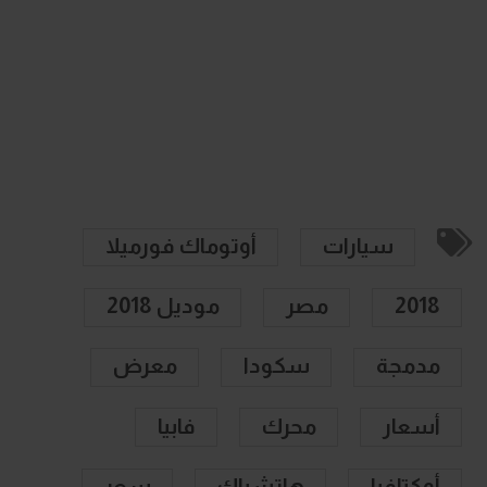
سيارات
أوتوماك فورميلا
2018
مصر
موديل 2018
مدمجة
سكودا
معرض
أسعار
محرك
فابيا
أوكتافيا
هاتشباك
سعر