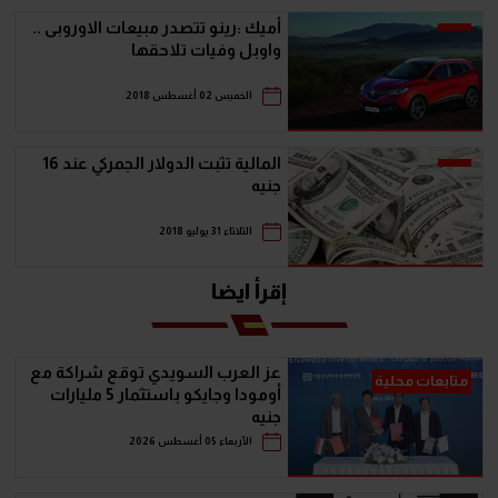
أميك :رينو تتصدر مبيعات الاوروبى ..
واوبل وفيات تلاحقها
الخميس 02 أغسطس 2018
المالية تثبت الدولار الجمركي عند 16
جنيه
الثلاثاء 31 يوليو 2018
إقرأ ايضا
عز العرب السويدي توقع شراكة مع
متابعات محلية
أومودا وجايكو باستثمار 5 مليارات
جنيه
الأربعاء 05 أغسطس 2026