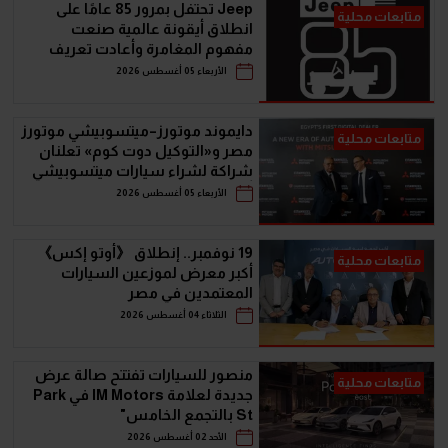
Jeep تحتفل بمرور 85 عامًا على
متابعات محلية
انطلاق أيقونة عالمية صنعت
مفهوم المغامرة وأعادت تعريف
سيارات الـ SUV
الأربعاء 05 أغسطس 2026
دايموند موتورز–ميتسوبيشي موتورز
متابعات محلية
مصر و«التوكيل دوت كوم» تعلنان
شراكة لشراء سيارات ميتسوبيشي
أونلاين
الأربعاء 05 أغسطس 2026
19 نوفمبر.. إنطلاق 《أوتو إكس》
متابعات محلية
أكبر معرض لموزعين السيارات
المعتمدين في مصر
الثلاثاء 04 أغسطس 2026
منصور للسيارات تفتتح صالة عرض
متابعات محلية
جديدة لعلامة IM Motors في Park
St بالتجمع الخامس"
الأحد 02 أغسطس 2026