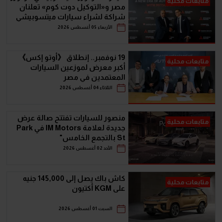
متابعات محلية
مصر و«التوكيل دوت كوم» تعلنان
شراكة لشراء سيارات ميتسوبيشي
أونلاين
الأربعاء 05 أغسطس 2026
19 نوفمبر.. إنطلاق 《أوتو إكس》
متابعات محلية
أكبر معرض لموزعين السيارات
المعتمدين في مصر
الثلاثاء 04 أغسطس 2026
منصور للسيارات تفتتح صالة عرض
متابعات محلية
جديدة لعلامة IM Motors في Park
St بالتجمع الخامس"
الأحد 02 أغسطس 2026
كاش باك يصل إلى 145,000 جنيه
متابعات محلية
على KGM أكتيون
السبت 01 أغسطس 2026