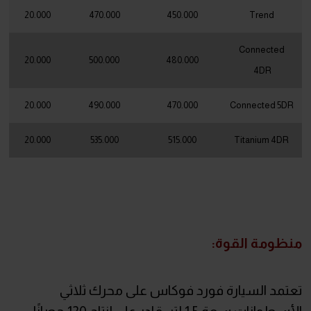
20.000
470.000
450.000
Trend
Connected
20.000
500.000
480.000
4DR
20.000
490.000
470.000
Connected 5DR
20.000
535.000
515.000
Titanium 4DR
منظومة القوة:
تعتمد السيارة فورد فوكاس على محرك ثلاثي
الأسطوانات سعة 1.5 لتر، قادر على إنتاج 120 حصانًا