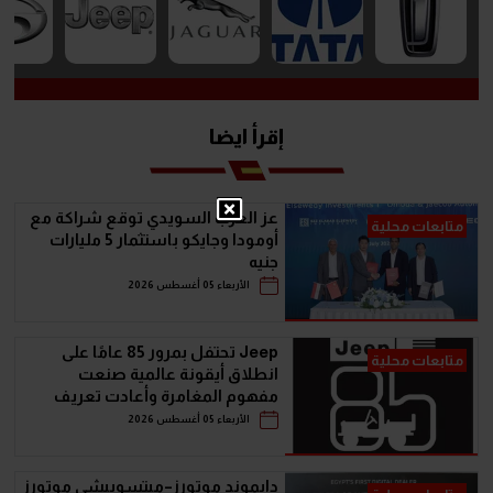
إقرأ ايضا
عز العرب السويدي توقع شراكة مع
متابعات محلية
أومودا وجايكو باستثمار 5 مليارات
جنيه
الأربعاء 05 أغسطس 2026
Jeep تحتفل بمرور 85 عامًا على
متابعات محلية
انطلاق أيقونة عالمية صنعت
مفهوم المغامرة وأعادت تعريف
سيارات الـ SUV
الأربعاء 05 أغسطس 2026
دايموند موتورز–ميتسوبيشي موتورز