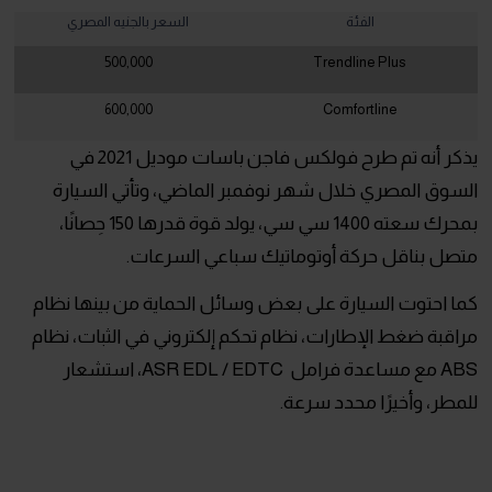
الفئة
السعر بالجنيه المصري
500,000
Trendline Plus
600,000
Comfortline
يذكر أنه تم طرح فولكس فاجن باسات موديل 2021 في
السوق المصري خلال شهر نوفمبر الماضي، وتأتي السيارة
بمحرك سعته 1400 سي سي، يولد قوة قدرها 150 حِصانًا،
متصل بناقل حركة أوتوماتيك سباعي السرعات.
كما احتوت السيارة على بعض وسائل الحماية من بينها نظام
مراقبة ضغط الإطارات، نظام تحكم إلكتروني في الثبات، نظام
ABS مع مساعدة فرامل ASR EDL / EDTC، استشعار
للمطر، وأخيرًا محدد سرعة.