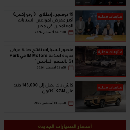
19 نوفمبر.. إنطلاق 《أوتو إكس》
متابعات محلية
أكبر معرض لموزعين السيارات
المعتمدين في مصر
الثلاثاء 04 أغسطس 2026
منصور للسيارات تفتتح صالة عرض
متابعات محلية
جديدة لعلامة IM Motors في Park
St بالتجمع الخامس"
الأحد 02 أغسطس 2026
كاش باك يصل إلى 145,000 جنيه
متابعات محلية
على KGM أكتيون
السبت 01 أغسطس 2026
أسعار السيارات الجديدة