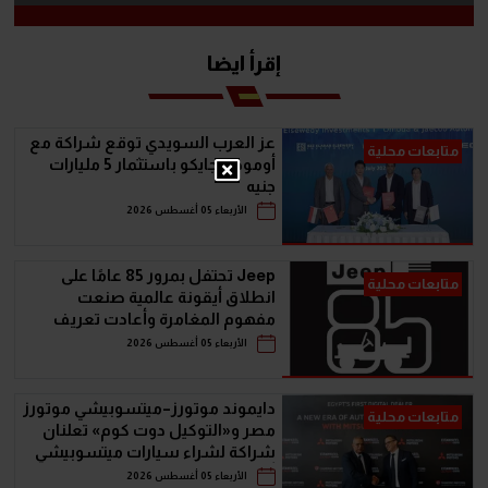
إقرأ ايضا
عز العرب السويدي توقع شراكة مع
متابعات محلية
أومودا وجايكو باستثمار 5 مليارات
جنيه
الأربعاء 05 أغسطس 2026
Jeep تحتفل بمرور 85 عامًا على
متابعات محلية
انطلاق أيقونة عالمية صنعت
مفهوم المغامرة وأعادت تعريف
سيارات الـ SUV
الأربعاء 05 أغسطس 2026
دايموند موتورز–ميتسوبيشي موتورز
متابعات محلية
مصر و«التوكيل دوت كوم» تعلنان
شراكة لشراء سيارات ميتسوبيشي
أونلاين
الأربعاء 05 أغسطس 2026