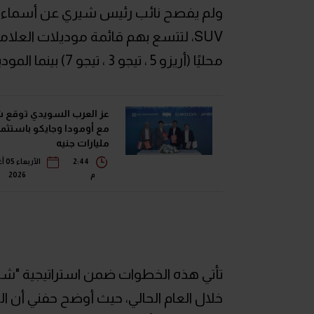
ولم يفصح نائب رئيس شيري عن أسماء هذه
محليًا (أريزو 5 ، تيجو 3 ، تيجو 7) بينما الموديلات المستوردة من الخارج هم (تيجو 7 برو، وتيجو 8 ).
عز العرب السويدي توقع ش
مليارات جنيه
2:44
الأ
م
2026
خلال العام الحالي، حيث أوضح حفني أن ا