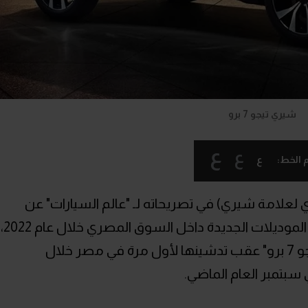
شيري تيجو 7 برو
ع
ع
ع
 الخط:
لعلامة شيري) في تصريحاته لـ "عالم السيارات" عن
خطة الشركة للتوسع في طرح عدد من الموديلات الجديدة داخل السوق المصري خلال عام 2022،
وذلك بعد النجاح الذي حققته السيارة "تيجو 7 برو" عقب تدشينها لأول مرة في مصر خلال
سبتمبر العام الماضي.