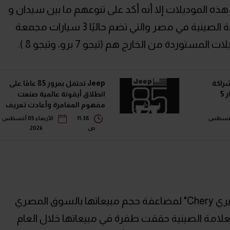
 الموديلات إلا أنه أكد على تنوعهم ما بين سيدان و
SUV، لتتسع بهم قائمة موديلات العلامة الصينية في مصر والتي تضم حاليًا 3 سيارات مجمعة
راكة
Jeep تحتفل بمرور 85 عامًا على
مع أومودا وجايكو باستثمار 5
انطلاق أيقونة عالمية صنعت
مفهوم المغامرة وأعادت تعريف
سيارات الـ SUV
ربعاء 05 أغسطس
11:38
الأربعاء 05 أغسطس
ص
2026
تأتي هذه الخطوات ضمن استراتيجية "شيري Chery" لمضاعفة حجم مبيعاتها بالسوق المصري
لعلامة الصينية حققت طفرة في مبيعاتها خلال العام