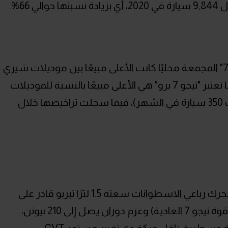
وأضاف أن الكروس أوفر المدمجة "تيجو 7" المجمعة محليًا كانت الأعلى مبيعًا بين موديلات شيري
خلال عام 2021 بإجمالي 5,400 سيارة.. بينما تعتبر "تيجو 7 برو" هي الأعلى مبيعًا بالنسبة للموديلات
المستوردة من الخارج، (بمتوسط مبيعات 350 سيارة في الشهر)، فيما سجلت تراخيصها خلال
الجدير بالذكر أن "تيجو 7 برو" تعتمد على محرك رباعي الاسطوانات سعته 1.5 لترًا تيربو قادر على
توليد قوة 154 حصان (زيادة 9 أحصنة عن قوة تيجو 7 العادية) وعزم دوران يصل إلى 210 نيوتن،
 عن طريق ناقل حركة ذي تغيير مستمر CVT.