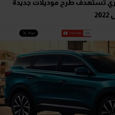
و 7 برو".. شيري تستهدف طرح موديلات جديدة