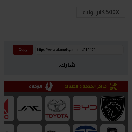
500X كابريوليه
Copy
شارك:
مراكز الخدمة و الصيانة
الوكلاء