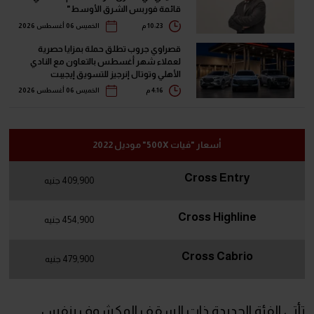
قائمة فوربس الشرق الأوسط"
10:23 م
الخميس 06 أغسطس 2026
قصراوي جروب تطلق حملة بمزايا حصرية
لعملاء شهر أغسطس بالتعاون مع النادي
الأهلي وتوتال إنرجيز للتسويق إيجيبت
4:16 م
الخميس 06 أغسطس 2026
أسعار "فيات 500X" موديل 2022
Cross Entry
409,900 جنيه
Cross Highline
454,900 جنيه
Cross Cabrio
479,900 جنيه
تأتي الفئة الجديدة ذات السقف المكشوف بنفس