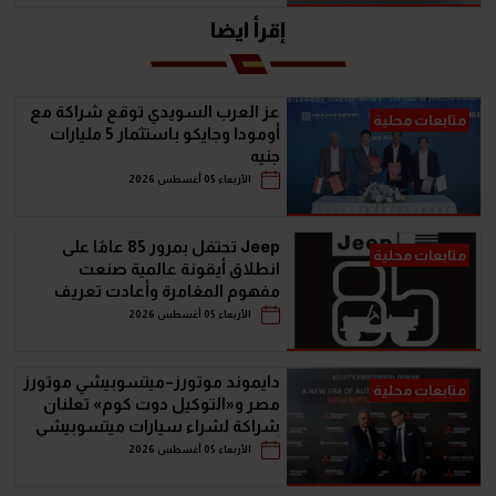
إقرأ ايضا
عز العرب السويدي توقع شراكة مع
متابعات محلية
أومودا وجايكو باستثمار 5 مليارات
جنيه
الأربعاء 05 أغسطس 2026
Jeep تحتفل بمرور 85 عامًا على
متابعات محلية
انطلاق أيقونة عالمية صنعت
مفهوم المغامرة وأعادت تعريف
سيارات الـ SUV
الأربعاء 05 أغسطس 2026
دايموند موتورز–ميتسوبيشي موتورز
متابعات محلية
مصر و«التوكيل دوت كوم» تعلنان
شراكة لشراء سيارات ميتسوبيشي
أونلاين
الأربعاء 05 أغسطس 2026