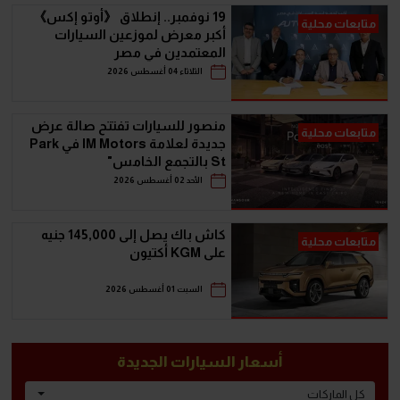
19 نوفمبر.. إنطلاق 《أوتو إكس》
متابعات محلية
أكبر معرض لموزعين السيارات
المعتمدين في مصر
الثلاثاء 04 أغسطس 2026
منصور للسيارات تفتتح صالة عرض
متابعات محلية
جديدة لعلامة IM Motors في Park
St بالتجمع الخامس"
الأحد 02 أغسطس 2026
كاش باك يصل إلى 145,000 جنيه
متابعات محلية
على KGM أكتيون
السبت 01 أغسطس 2026
أسعار السيارات الجديدة
كل الماركات