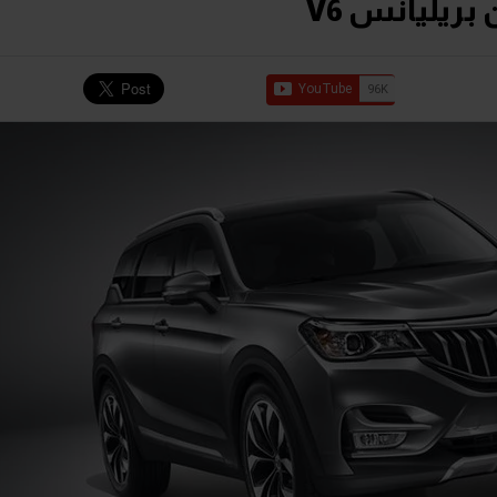
بريليانس V6