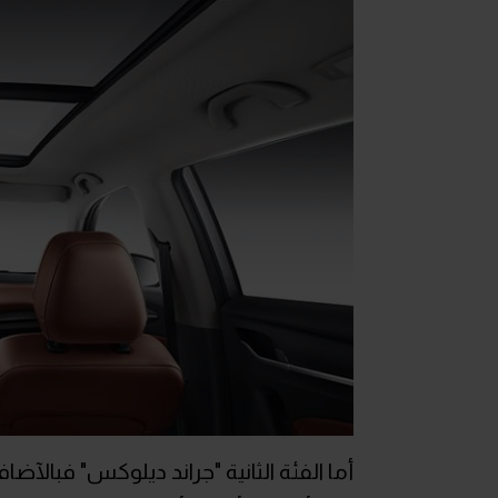
أما الفئة الثانية "جراند ديلوكس" فبالآض