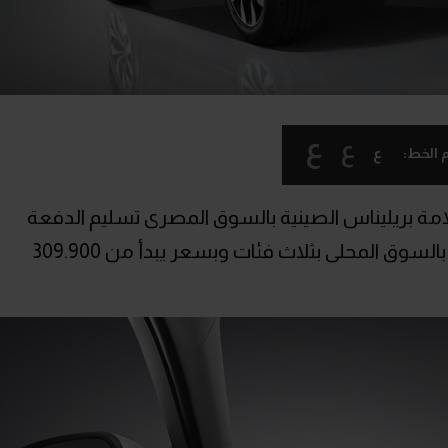
ع
ع
ع
 الخط:
لامة بريليناس الصينية بالسوق المصرى تسليم الدفعة
الأولى من طراز V6 الذى تم طرحه مؤخرا بالسوق المحلى بثلاث فئات وبسعر يبدأ من 309.900