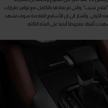
 "فلاج شيب" والتى تم نفاذها بالكامل مع توافر طرازات
فعة الأولى, وأشار الى ان الأسابيع القادمة سوف تشهد
هدت أقبالا ملجوظا أيضا على الفئة الثالثة.