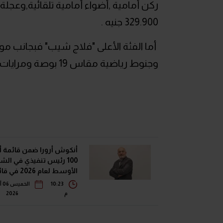
ركن أمامية ,أضواء أمامية تلقائية,وعجل
329.900 جنيه .
أما الفئة الأعلى "فلاج شيب" فبجانب مواص
وجنوط رياضية مقاس 19 بوصة ومرايات كهربائية قابلة للطى وتطرح بسعر 349.900 جنيه
أنكوش أرورا ضمن قائمة 
100 رئيس تنفيذي في الش
الأوسط لعام 2026 
فوربس الشرق الأوسط"
10:23
ال
م
2026