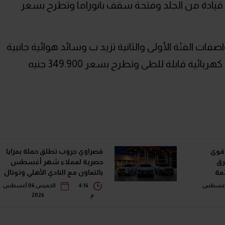
ة قيادة من الجلد وفتحة سقف بانوراما وتطرح بسعر
فات الفئة الأولى والثانية تزيد ب وسائد هوائية جانبية
أقوى
قصراوي جروب تطلق حملة بمزايا
رق
حصرية لعملاء شهر أغسطس
في قائمة
بالتعاون مع النادي الأهلي وتوتال
إنرجيز للتسويق إيجيبت
خميس 06 أغسطس
4:16
الخميس 06 أغسطس
م
2026