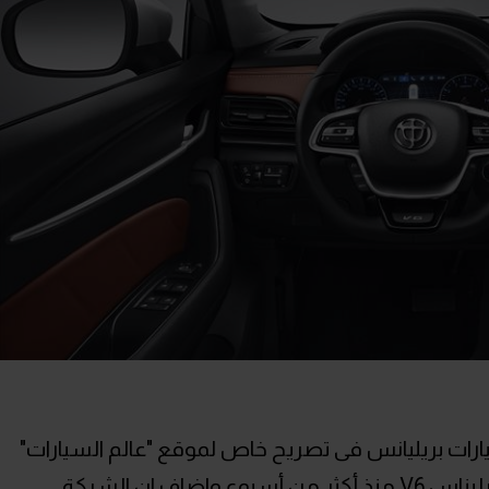
رات بريليانس فى تصريح خاص لموقع "عالم السيارات"
انه بالفعل تم تسيلم الدفعة الأولى من برليناس V6 منذ أكثر من أسبوع واضاف ان الشركة