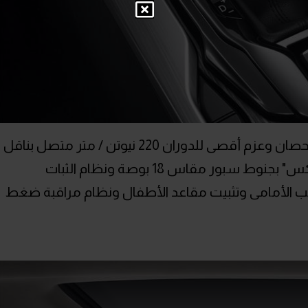
وتتوافر برليناس V6 بمحرك 1.5 بقوة 150 حصان وعزم أقصى للدوران 220 نيوتن / متر متصل بناقل
حركة 7 سرعات وتأتى الفئة الأولى " ديلوكس" بجنوط سبور مقاس 18 بوصة ونظام الثبات
اكب الأمامى وتثبيت مقاعد الأطفال ونظام مراقبة ضغط