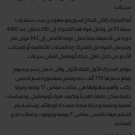
سرعات.
أما المحرك الثاني المتاح لسورينتو فهو ذى ست سلندرات
سعة 3.5 لتر. وتصل قوة هذا المحرك إلى 280 حصان عند 6300
دورة فى الدقيقة بينما يصل عزمه الأقصى إلى 343 نيوتن متر.
ويتم نقل القوة من المحرك إما للعجلات الأمالمية أو العجلات
الأربع من خلال ناقل حركة أتوماتيكي لثماني سرعات.
يتوافر المحرك الأول للفئة الأولى والتى تحمل إسم بريميوم
ويبلغ سعرها 770 ألف جنيه وتتميز بمقصورة تسع لخمس
ركاب. وأهم تجهيزاتها هي عجلات مقاس 17 بوصة ومرايا
جانبية يمكن طيها كهربياً وتكييف هواء أوتوماتيكي وحساسات
أمامية وخلفية وعجلة قيادة متعددة الوظائف وشاشة يتم
التحكم فيها باللمس مقاس 7 بوصة وبلوتوث وغطاء جلدي
للمقاعد.