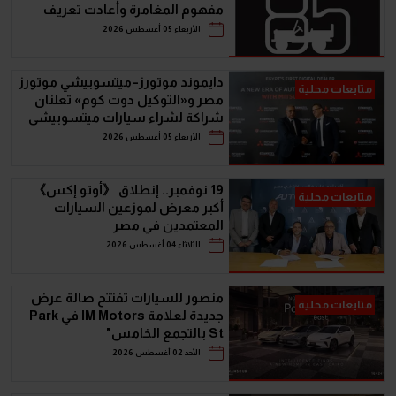
مفهوم المغامرة وأعادت تعريف
سيارات الـ SUV
الأربعاء 05 أغسطس 2026
دايموند موتورز–ميتسوبيشي موتورز
متابعات محلية
مصر و«التوكيل دوت كوم» تعلنان
شراكة لشراء سيارات ميتسوبيشي
أونلاين
الأربعاء 05 أغسطس 2026
19 نوفمبر.. إنطلاق 《أوتو إكس》
متابعات محلية
أكبر معرض لموزعين السيارات
المعتمدين في مصر
الثلاثاء 04 أغسطس 2026
منصور للسيارات تفتتح صالة عرض
متابعات محلية
جديدة لعلامة IM Motors في Park
St بالتجمع الخامس"
الأحد 02 أغسطس 2026