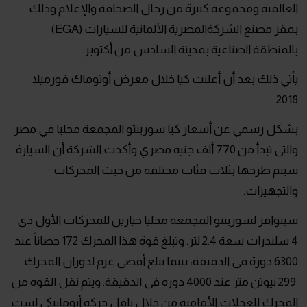
العالمية ومجموعة كبيرة من رجال الصحافة والإعلام وذلك
بمقر مصنع الشركةالمصرية الألمانية للسيارات (EGA)
بالمنطقة الصناعية بمدينة السادس من أكتوبر.
يأتي ذلك بعد أن أعلنت كيا خلال معرض أوتوماك فورميلا
2018
بشكل رسمي عن أسعار كيا سورينتو المجمعة محليا في مصر
والتى تبدأ من 770 ألف جنيه مصري وأكدت الشركة أن السيارة
سيتم طرحها بثلاث فئات مختلفة من حيث المحركات
والتجهيزات.
سيتوافر لسورينتو المجمعة محليا خيارين للمحركات الأول ذى
4 سلندرات سعة 2.4 لتر. وتبلغ قوة هذا المحرك 172 حصاناً عند
6300 دورة فى الدقيقة، بينما يبلغ أقصى عزم لدوران المحرك
299 نيوتن متر عند 4000 دورة فى الدقيقة. ويتم نقل القوة من
المحرك للعجلات الأمامية من خلال ناقل حركة أتوماتيكي لست