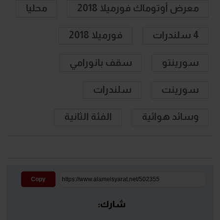
معرض أوتوماك فورميلا 2018
محليا
4 سلندرات
فورميلا 2018
سورينتو
سقف بانورامي
سورينت
سلندرات
وسائد هوائية
الفئة الثانية
Copy
شارك: