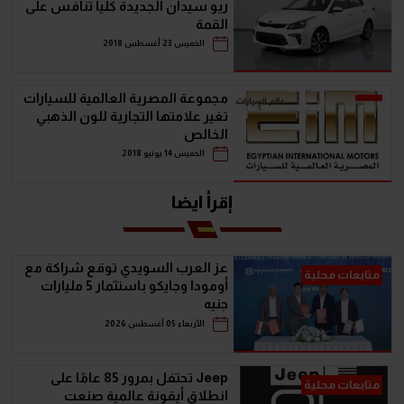
ريو سيدان الجديدة كلياً تنافس على
القمة
الخميس 23 أغسطس 2018
مجموعة المصرية العالمية للسيارات
تغير علامتها التجارية للون الذهبي
الخالص
الخميس 14 يونيو 2018
إقرأ ايضا
عز العرب السويدي توقع شراكة مع
متابعات محلية
أومودا وجايكو باستثمار 5 مليارات
جنيه
الأربعاء 05 أغسطس 2026
Jeep تحتفل بمرور 85 عامًا على
متابعات محلية
انطلاق أيقونة عالمية صنعت