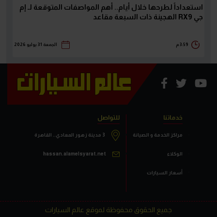
استعداداً لطرحها خلال أيام.. أهم المواصفات المتوقعة لـ إم
جي RX9 الهجينة ذات السبعة مقاعد
3:59 م
الجمعة 31 يوليو 2026
خدماتنا
للتواصل
مراكز الخدمة و الصيانة
3 مدينة زهور المعادي.. القاهرة
الوكلاء
hassan.alamelsyarat.net
أسعار السيارات
جميع الحقوق محفوظة لموقع عالم السيارات