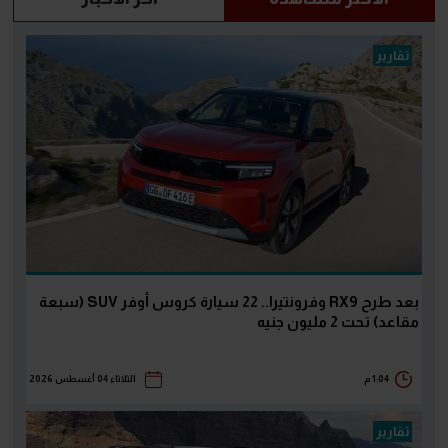
تقارير
بعد طرح RX9 وفرونتيرا.. 22 سيارة كروس أوفر SUV (سبعة
مقاعد) تحت 2 مليون جنيه
1:04 م
الثلاثاء 04 أغسطس 2026
تقارير