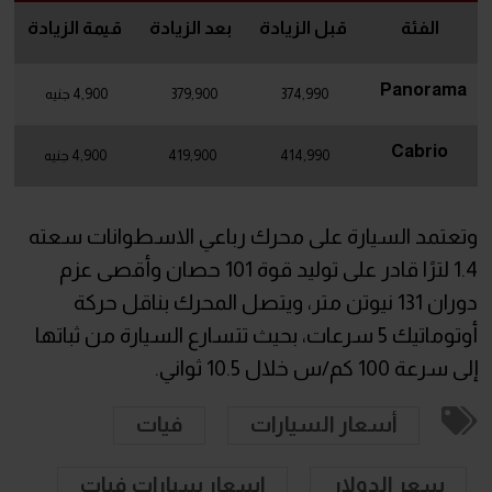
الفئة
قبل الزيادة
بعد الزيادة
قيمة الزيادة
Panorama
374,990
379,900
4,900 جنيه
Cabrio
414,990
419,900
4,900 جنيه
وتعتمد السيارة على محرك رباعي الاسطوانات سعته
1.4 لترًا قادر على توليد قوة 101 حصان وأقصى عزم
دوران 131 نيوتن متر، ويتصل المحرك بناقل حركة
أوتوماتيك 5 سرعات، بحيث تتسارع السيارة من ثباتها
إلى سرعة 100 كم/س خلال 10.5 ثواني.
أسعار السيارات
فيات
سعر الدولار
اسعار سيارات فيات