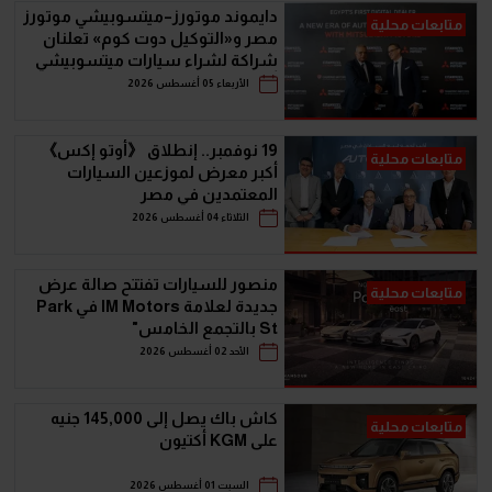
دايموند موتورز–ميتسوبيشي موتورز
متابعات محلية
مصر و«التوكيل دوت كوم» تعلنان
شراكة لشراء سيارات ميتسوبيشي
أونلاين
الأربعاء 05 أغسطس 2026
19 نوفمبر.. إنطلاق 《أوتو إكس》
متابعات محلية
أكبر معرض لموزعين السيارات
المعتمدين في مصر
الثلاثاء 04 أغسطس 2026
منصور للسيارات تفتتح صالة عرض
متابعات محلية
جديدة لعلامة IM Motors في Park
St بالتجمع الخامس"
الأحد 02 أغسطس 2026
كاش باك يصل إلى 145,000 جنيه
متابعات محلية
على KGM أكتيون
السبت 01 أغسطس 2026