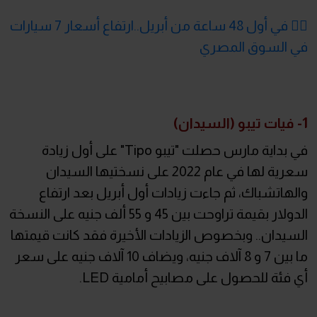
👈🏻 في أول 48 ساعة من أبريل..ارتفاع أسعار 7 سيارات
في السوق المصري
1- فيات تيبو (السيدان)
في بداية مارس حصلت "تيبو Tipo" على أول زيادة
سعرية لها في عام 2022 على نسختيها السيدان
والهاتشباك، ثم جاءت زيادات أول أبريل بعد ارتفاع
الدولار بقيمة تراوحت بين 45 و 55 ألف جنيه على النسخة
السيدان.. وبخصوص الزيادات الأخيرة فقد كانت قيمتها
ما بين 7 و 8 آلاف جنيه، ويضاف 10 آلاف جنيه على سعر
أي فئة للحصول على مصابيح أمامية LED.