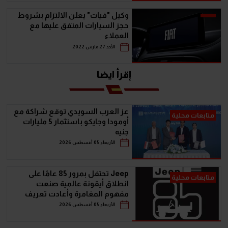
وكيل "فيات" يعلن الالتزام بشروط
حجز السيارات المتفق عليها مع
العملاء
الأحد 27 مارس 2022
إقرأ ايضا
عز العرب السويدي توقع شراكة مع
متابعات محلية
أومودا وجايكو باستثمار 5 مليارات
جنيه
الأربعاء 05 أغسطس 2026
Jeep تحتفل بمرور 85 عامًا على
متابعات محلية
انطلاق أيقونة عالمية صنعت
مفهوم المغامرة وأعادت تعريف
سيارات الـ SUV
الأربعاء 05 أغسطس 2026