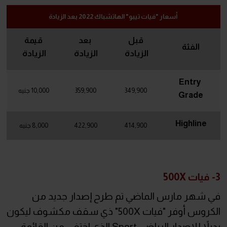
أسعار "فيات تيبو" الهاتشباك 2022 بعد الزيادة
قبل
بعد
قيمة
الفئة
الزيادة
الزيادة
الزيادة
Entry
349,900
359,900
10,000 جنيه
Grade
Highline
414,900
422,900
8,000 جنيه
3- فيات 500X
في شهر مارس الماضي تم طرح إصدار جديد من
الكروس أوفر "فيات 500X" ذي سقف مكشوف ليكون
بديلاً للإصدار الرياضي Sport الذي اختفى من القائمة،