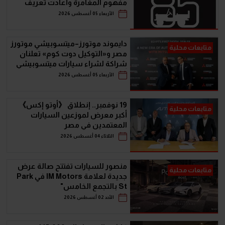
مفهوم المغامرة وأعادت تعريف
سيارات الـ SUV
الأربعاء 05 أغسطس 2026
دايموند موتورز–ميتسوبيشي موتورز
متابعات محلية
مصر و«التوكيل دوت كوم» تعلنان
شراكة لشراء سيارات ميتسوبيشي
أونلاين
الأربعاء 05 أغسطس 2026
19 نوفمبر.. إنطلاق 《أوتو إكس》
متابعات محلية
أكبر معرض لموزعين السيارات
المعتمدين في مصر
الثلاثاء 04 أغسطس 2026
منصور للسيارات تفتتح صالة عرض
متابعات محلية
جديدة لعلامة IM Motors في Park
St بالتجمع الخامس"
الأحد 02 أغسطس 2026