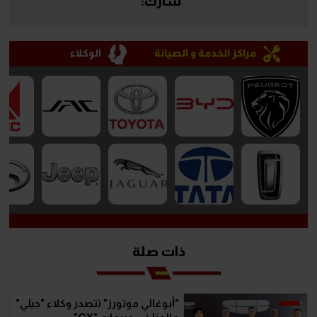
شارك:
مراكز الخدمة و الصيانة
الوكلاء
ذات صلة
"أبوغالي موتورز" تتصدر وكلاء "جيلي"