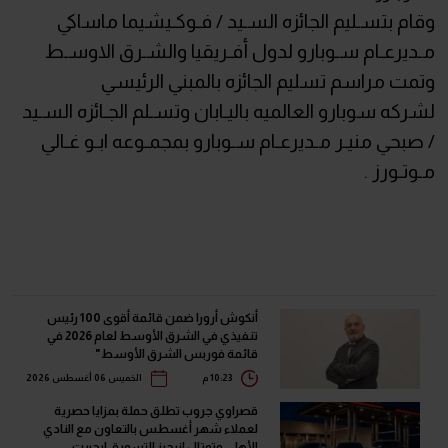
وقام بتسـليم الجائزه السـيد / فـوكـيشيما ماساكي
مـديرعـام سـوبارو لدول أفـريقيا والشـرق الاوسـط
وتمت مراسم تسليم الجائزه بالمبني الرئيسي
لشركه سوبارو العالميه باليـابان وتسـلم الجـائزه السـيد
/ صبحي منيـر مـديرعـام سـوبارو بمجمـوعه ابـو غـالي
مـوتـورز .
أنكوش أرورا ضمن قائمة أقوى 100 رئيس
تنفيذي في الشرق الأوسط لعام 2026 في
قائمة فوربس الشرق الأوسط"
10:23 م
الخميس 06 أغسطس 2026
قصراوي جروب تطلق حملة بمزايا حصرية
لعملاء شهر أغسطس بالتعاون مع النادي
الأهلي وتوتال إنرجيز للتسويق إيجيبت