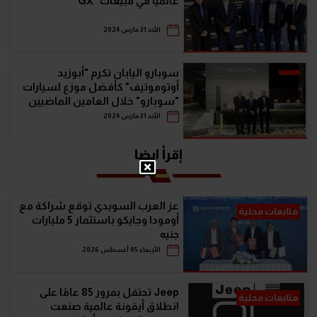
عالميَا في مبيعات "GX"
الأحد 31 مارس 2024
سوبارو اليابان تكرم "أبوزيد
أوتوموتيف" كأفضل موزع لسيارات
"سوبارو" خلال العامين الماضيين
الأحد 31 مارس 2024
إقرأ ايضا
عز العرب السويدي توقع شراكة مع
متابعات محلية
أومودا وجايكو باستثمار 5 مليارات
جنيه
الأربعاء 05 أغسطس 2026
Jeep تحتفل بمرور 85 عامًا على
متابعات محلية
انطلاق أيقونة عالمية صنعت