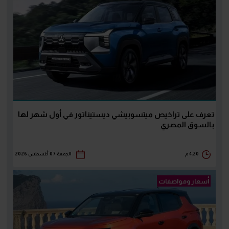
تعرف على تراخيص ميتسوبيشي ديستيناتور في أول شهر لها
بالسوق المصري
4:20 م
الجمعة 07 أغسطس 2026
أسعار ومواصفات