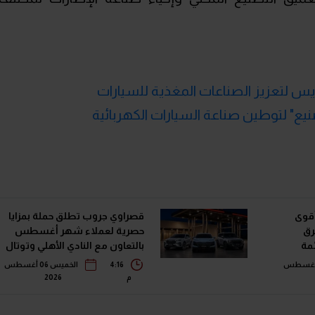
سويس لتعزيز الصناعات المغذية للسيارات
نيع" لتوطين صناعة السيارات الكهربائية
أقوى
قصراوي جروب تطلق حملة بمزايا
رق
حصرية لعملاء شهر أغسطس
في قائمة
بالتعاون مع النادي الأهلي وتوتال
إنرجيز للتسويق إيجيبت
خميس 06 أغسطس
4:16
الخميس 06 أغسطس
م
2026