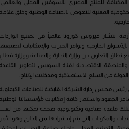
ة المضافة للمنتج المصري بالسوقين المحلى والعالمي،
لحكومية المعنية للنهوض بالصناعة الوطنية وخلق علامة
ارجية.
مة انتشار فيروس كورونا عالمياً في تصنيع الواردات
أٍسواق الخارجية وتوافر الخبرات والإمكانيات لتصنيعها
ع نطاق التعاون بين وزارة التجارة والصناعة ووزارة قطاع
ع والمنطقة الاقتصادية لقناة السويس لتطوير القاعدة
الدولة من السلع الاستهلاكية ومدخلات الإنتاج.
يس مجلس إدارة الشركة القابضة للصناعات الكيماوية
تضافر الجهود واستثمار كافة إمكانيات مُؤسساتنا الوطنية
متلك قاعدة صناعية وتكنولوجية ضخمة تمكنها من لعب
ات والمكونات التي يتم إستيرادها من الخارج وهو الأمر
عميق التصنيع المحلي وإحياء صناعة الإطارات لمختلف