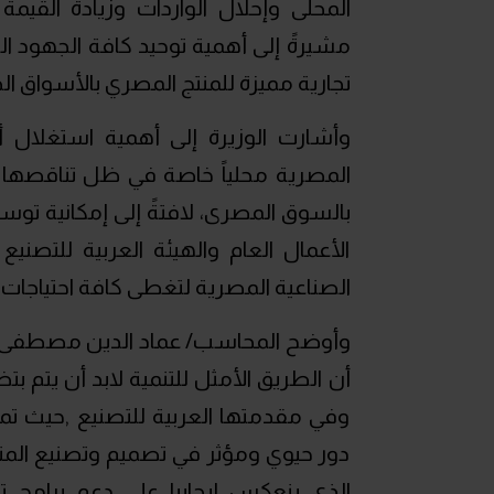
المحلى وإحلال الواردات وزيادة القيم
مشيرةً إلى أهمية توحيد كافة الجهود ا
تجارية مميزة للمنتج المصري بالأسواق الخ
وأشارت الوزيرة إلى أهمية استغلال أز
المصرية محلياً خاصة في ظل تناقصها بال
بالسوق المصرى، لافتةً إلى إمكانية توسي
الأعمال العام والهيئة العربية للتصني
الصناعية المصرية لتغطى كافة احتياجات 
وأوضح المحاسب/ عماد الدين مصطفى رئ
أن الطريق الأمثل للتنمية لابد أن يتم ب
وفي مقدمتها العربية للتصنيع ,حيث ت
دور حيوي ومؤثر في تصميم وتصنيع المنتج
الذي ينعكس إيجابيا علي دعم برامج ت