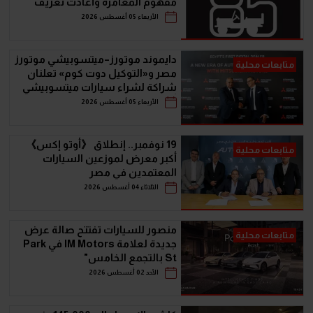
مفهوم المغامرة وأعادت تعريف
سيارات الـ SUV
الأربعاء 05 أغسطس 2026
دايموند موتورز–ميتسوبيشي موتورز
متابعات محلية
مصر و«التوكيل دوت كوم» تعلنان
شراكة لشراء سيارات ميتسوبيشي
أونلاين
الأربعاء 05 أغسطس 2026
19 نوفمبر.. إنطلاق 《أوتو إكس》
متابعات محلية
أكبر معرض لموزعين السيارات
المعتمدين في مصر
الثلاثاء 04 أغسطس 2026
منصور للسيارات تفتتح صالة عرض
متابعات محلية
جديدة لعلامة IM Motors في Park
St بالتجمع الخامس"
الأحد 02 أغسطس 2026