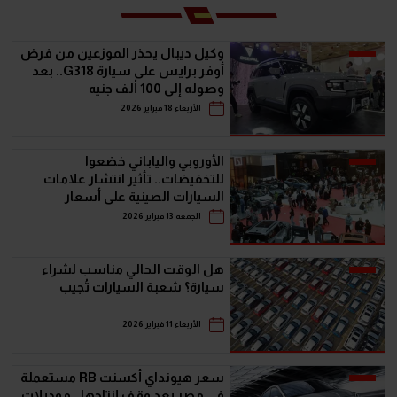
وكيل ديبال يحذر الموزعين من فرض
أوفر برايس على سيارة G318.. بعد
وصوله إلى 100 ألف جنيه
الأربعاء 18 فبراير 2026
الأوروبي والياباني خضعوا
للتخفيضات.. تأثير انتشار علامات
السيارات الصينية على أسعار
السيارات في مصر
الجمعة 13 فبراير 2026
هل الوقت الحالي مناسب لشراء
سيارة؟ شعبة السيارات تُجيب
الأربعاء 11 فبراير 2026
سعر هيونداي أكسنت RB مستعملة
في مصر بعد وقف إنتاجها.. موديلات