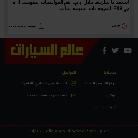
استعداداً لطرحها خلال أيام.. أهم المواصفات المتوقعة لـ إم
جي RX9 الهجينة ذات السبعة مقاعد
3:59 م
الجمعة 31 يوليو 2026
خدماتنا
للتواصل
مراكز الخدمة و الصيانة
3 مدينة زهور المعادي.. القاهرة
الوكلاء
hassan.alamelsyarat.net
أسعار السيارات
جميع الحقوق محفوظة لموقع عالم السيارات