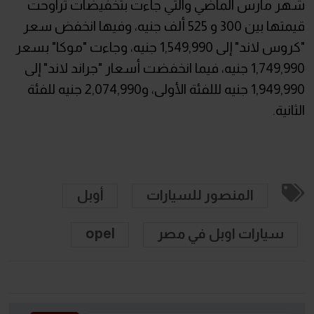
شهر مارس الماضي والتي جاءت بتخفيضات تراوحت
قيمتها بين 300 و 525 ألف جنيه، وفيها انخفض سعر
"كروس لاند" إلى 1,549,990 جنيه، وجاءت "موكا" بسعر
1,749,990 جنيه، فيما انخفضت أسعار "جراند لاند" إلى
1,949,990 جنيه لللفئة الأولى، و2,074,990 جنيه للفئة
الثانية.
المنصور للسيارات
أوبل
سيارات اوبل في مصر
opel