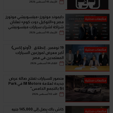
سيارات الـ SUV
الأربعاء 05 أغسطس 2026
دايموند موتورز–ميتسوبيشي موتورز
متابعات محلية
مصر و«التوكيل دوت كوم» تعلنان
شراكة لشراء سيارات ميتسوبيشي
أونلاين
الأربعاء 05 أغسطس 2026
19 نوفمبر.. إنطلاق 《أوتو إكس》
متابعات محلية
أكبر معرض لموزعين السيارات
المعتمدين في مصر
الثلاثاء 04 أغسطس 2026
منصور للسيارات تفتتح صالة عرض
متابعات محلية
جديدة لعلامة IM Motors في Park
St بالتجمع الخامس"
الأحد 02 أغسطس 2026
كاش باك يصل إلى 145,000 جنيه
متابعات محلية