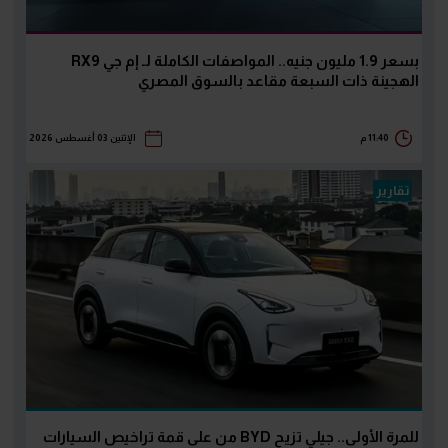
بسعر 1.9 مليون جنيه.. المواصفات الكاملة لـ إم جي RX9
الهجينة ذات السبعة مقاعد بالسوق المصري
11:40 م
الإثنين 03 أغسطس 2026
تقارير
للمرة الأولى.. جيلي تزيح BYD من على قمة تراخيص السيارات