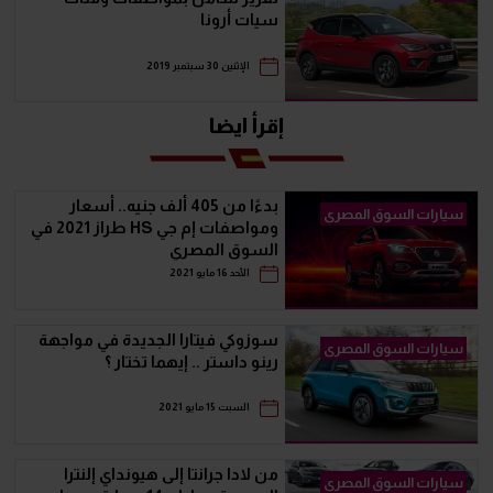
سيات أرونا
الإثنين 30 سبتمبر 2019
إقرأ ايضا
بدءًا من 405 ألف جنيه.. أسعار
سيارات السوق المصرى
ومواصفات إم جي HS طراز 2021 في
السوق المصري
الأحد 16 مايو 2021
سوزوكي فيتارا الجديدة في مواجهة
سيارات السوق المصرى
رينو داستر .. إيهما تختار ؟
السبت 15 مايو 2021
من لادا جرانتا إلى هيونداي إلنترا
سيارات السوق المصرى