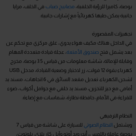
بوصة، كاميرا للرؤية الخلفية،
مصابيح ضباب
في الخلف، مرايا
جانبية يمكن طيها كهربائياً مع إشارات جانبية.
تجهيزات المقصورة
في الداخل هناك مكيف هواء يدوي، غلق مركزي مع تحكم عن
بعد يشمل فتح
صندوق الأمتعة
، عجلة قيادة متعددة المهام
وقابلة للإمالة، شاشة معلومات من قياس 3.5 بوصة، مخرج
كهرباء بقوة 12 فولت، زر لاختيار وضعية القيادة، مدخل USB
لشحن الكهرباء، تعديل مقعد السائق في 6 اتجاهات، مسند يد
أمامي مع حيز للتخزين، مسند يد خلفي مع حوامل أكواب، ضوء
للقراءة في الأمام، حافظة نظارة، شماسات مع إضاءة.
النظام الترفيهي
ويشتمل
النظام الصوتي
للسيارة على شاشة من قياس 7
بوصة عاملة باللمس، أندرويد أوتو وآبل كار بلاي، بلوتوث،