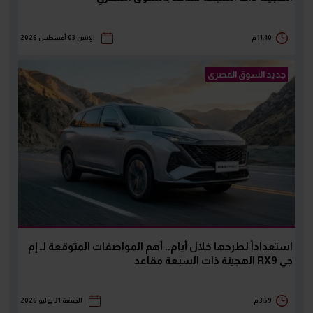
11:40 م
الإثنين 03 أغسطس 2026
جديد السوق المصرى
استعداداً لطرحها خلال أيام.. أهم المواصفات المتوقعة لـ إم
جي RX9 الهجينة ذات السبعة مقاعد
3:59 م
الجمعة 31 يوليو 2026