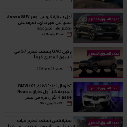
أول سيارة كروس أوفر SUV مجمعة
جديد السوق المصرى
محلياً من هيونداي.. تعرف على
تجهيزاتها المتوقعة
الأحد 19 يوليو 2026
وكيل GAC يستعد لطرح S7 في
جديد السوق المصرى
السوق المصري قريباً
الخميس 02 يوليو 2026
"جلوبال أوتو" تُطلِق BMW iX3
جديد السوق المصرى
الجديدة كليًّا أول طرازات Neue
Klasse لأول مرة في مصر
الثلاثاء 30 يونيو 2026
ستيلانتس تستعد لطرح فيات
جديد السوق المصرى
جريزلي في السوق المصري.. في هذا