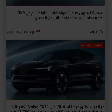
بسعر 1.9 مليون جنيه.. المواصفات الكاملة لـ إم جي RX9
الهجينة ذات السبعة مقاعد بالسوق المصري
11:40 م
الإثنين 03 أغسطس 2026
متابعات محلية
عز العرب تطلق عرضًا استثنائيًا على Volvo EX30 الكهربائية