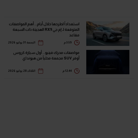
استعداداً لطرحها خلال أيام.. أهم المواصفات
المتوقعة لـ إم جي RX9 الهجينة ذات السبعة
مقاعد
3:59 م
الجمعة 31 يوليو 2026
مواصفات محرك فينيو.. أول سيارة كروس
أوفر SUV مجمعة محلياً من هيونداي
12:44 م
الثلاثاء 28 يوليو 2026