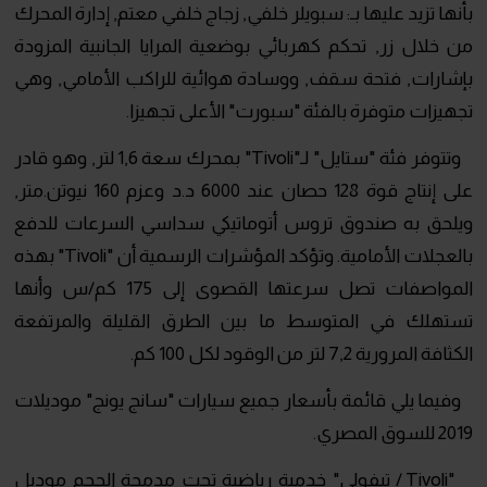
بأنها تزيد عليها بـ: سبويلر خلفي, زجاج خلفي معتم, إدارة المحرك
من خلال زر, تحكم كهربائي بوضعية المرايا الجانبية المزودة
بإشارات, فتحة سقف, ووسادة هوائية للراكب الأمامي, وهي
تجهيزات متوفرة بالفئة "سبورت" الأعلى تجهيزا.
وتتوفر فئة "ستايل" لـ"Tivoli" بمحرك سعة 1,6 لتر, وهو قادر
على إنتاج قوة 128 حصان عند 6000 د.د وعزم 160 نيوتن.متر,
ويلحق به صندوق تروس أتوماتيكي سداسي السرعات للدفع
بالعجلات الأمامية. وتؤكد المؤشرات الرسمية أن "Tivoli" بهذه
المواصفات تصل سرعتها القصوى إلى 175 كم/س وأنها
تستهلك في المتوسط ما بين الطرق القليلة والمرتفعة
الكثافة المرورية 7,2 لتر من الوقود لكل 100 كم.
وفيما يلي قائمة بأسعار جميع سيارات "سانج يونج" موديلات
2019 للسوق المصري.
"Tivoli / تيفولي" خدمية رياضية تحت مدمجة الحجم موديل