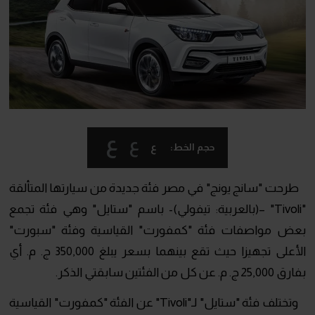
ع
ع
ع
حجم الخط:
طرحت "سانج يونج" في مصر فئة جديدة من سيارتها المتألقة
"Tivoli" –(بالعربية: تيفولي)- باسم "ستايل" وهي فئة تجمع
بعض مواصفات فئة "كمفورت" القياسية وفئة "سبورت"
الأعلى تجهيزا حيث تقع بينهما بسعر يبلغ 350,000 ج. م. أي
بفارق 25,000 ج. م. عن كل من الفئتين سابقتي الذكر.
وتختلف فئة "ستايل" لـ"Tivoli" عن الفئة "كمفورت" القياسية