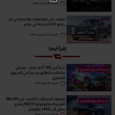
الأربعاء 26 سبتمبر 2018
تعرف على مواصفات واسعار بي ام
دبليو X3 الجديدة فى مصر
الأربعاء 22 أغسطس 2018
إقرأ ايضا
بدءاً من 788 ألف جنيه.. نيسان
جديد السوق المصرى
ماجنايت تنطلق رسمياً في السوق
المصري
السبت 25 يوليو 2026
منصور للسيارات تكشف عن IM LS9
جديد السوق المصرى
الجديدة بتكنولوجيا REEV ومدى
يصل إلى 1400 كيلومتر
الأربعاء 22 يوليو 2026