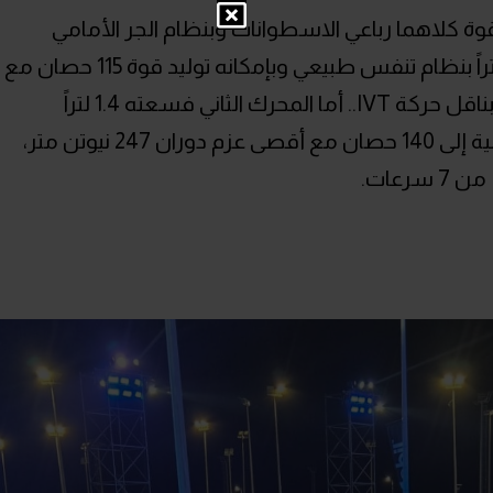
ة كلاهما رباعي الاسطوانات وبنظام الجر الأمامي
للعجلات؛ ولكن المحرك الأول سعة 1.5 لتراً بنظام تنفس طبيعي وبإمكانه توليد قوة 115 حصان مع
أقصى عزم دوران 145 نيوتن متر، ويتصل بناقل حركة IVT.. أما المحرك الثاني فسعته 1.4 لتراً
ومتصل بشاحن تيربو لتصل القوة الحصانية إلى 140 حصان مع أقصى عزم دوران 247 نيوتن متر،