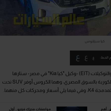
كيا سيلتوس
ع
ع
ع
 الخط:
أزاحت الشركة المصرية العالمية للتجارة والتوكيلات (EIT) -وكيل "كيا Kia" في مصر- ستارها
مساء اليوم عن أحدث سيارتين للعلامة الكورية بالسوق المصري، وهما الكروس أوفر SUV تحت
.. أهم
مواصفات محرك فينيو.. أول