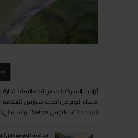
حجم
المدمجة "سيلتوس Seltos"، والسيدان المدمجة K4، وفي فيما يلي أسعار ومحركات كل منهما.
استعداداً لطرحها خلال أيام