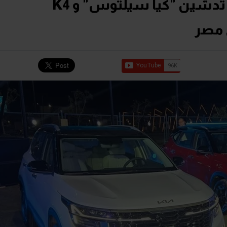
بدءاً من 1,250 مليون جنيه.. تدشين "كيا سيلتوس" و K4
ي مصر