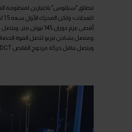
تنطلق "سيلتوس" باختيارين لمنظومة القو
ويتصل بناقل حركة مزدوج القابض DCT من 7 سرعات.