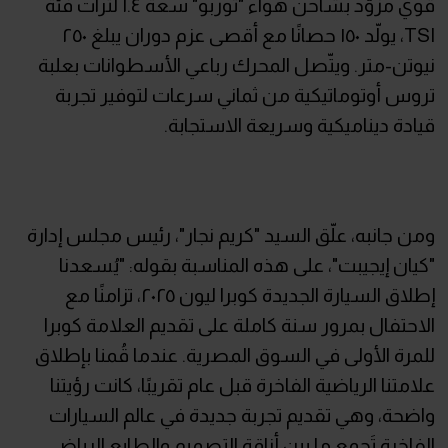
قوي مزوّد بشاحن هواء "توربو" سعة ١.٤ لترات فئة
TSI، يولّد ١٥٠ حصانًا مع أقصى عزم دوران يبلغ ٢٥٠
نيوتن-متر. ويتّصل المحرك رباعي الأسطوانات بعلبة
تروس أوتوماتيكية من ثماني سرعات لتوفير تجربة
قيادة ديناميكية وسريعة الاستجابة.
ومن جانبه، علّق السيد "كريم نجار"، رئيس مجلس إدارة
"كيان إيجيبت"، على هذه المناسبة بقوله: "يُسعدنا
إطلاق السيارة الجديدة كوبرا ليون ٢٠٢٥، تزامنًا مع
الاحتفال بمرور سنة كاملة على تقديم العلامة كوبرا
للمرة الأولى في السوق المصرية. عندما قُمنا بإطلاق
علامتنا الرياضية الفاخرة قبل عام تقريبًا، كانت رؤيتنا
واضحة، وهي تقديم تجربة جديدة في عالم السيارات
الفاخرة تَجمع ما بين أناقة التصميم والطابع الرياضي