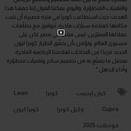
والتقنيات المتطوّرة. واليوم، يمكننا القول إننا حققنا هذا
الهدف؛ حيث استطاعت كوبرا في فترة قصيرة أن تثبت
مكانتها كعلامة سيارات فاخرة، تتوافق مع تطلّعات
عملائها المميّزين؛ ليس فقط في مصر لكن على
مستوى العالم. ونؤمن بأن يحقّق الطراز كوبرا ليون
الجديد مزيدًا مِن النجاحات لعلامتنا الرياضية الفاخرة،
بفضل ما يتمتّع به من تصميم ساحر وتقنيات متطوّرة
وأداء مُذهل."
كيان إيجيبت
كوبرا
Leon
Cupra
وكيل كوبرا
كوبرا ليون
موديلات 2025