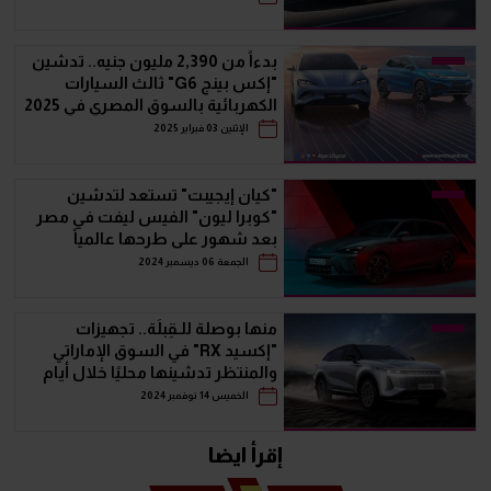
بدءاً من 2,390 مليون جنيه.. تدشين
"إكس بينج G6" ثالث السيارات
الكهربائية بالسوق المصري في 2025
الإثنين 03 فبراير 2025
"كيان إيجيبت" تستعد لتدشين
"كوبرا ليون" الفيس ليفت في مصر
بعد شهور على طرحها عالمياً
الجمعة 06 ديسمبر 2024
منها بوصلة للـقِبلَة.. تجهيزات
"إكسيد RX" في السوق الإماراتي
والمنتظر تدشينها محليًا خلال أيام
الخميس 14 نوفمبر 2024
إقرأ ايضا