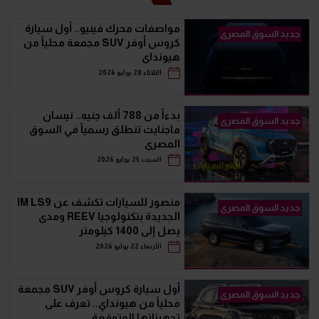
مواصفات محرك فينيو.. أول سيارة
جديد السوق المصرى
كروس أوفر SUV مجمعة محلياً من
هيونداي
الثلاثاء 28 يوليو 2026
بدءاً من 788 ألف جنيه.. نيسان
جديد السوق المصرى
ماجنايت تنطلق رسمياً في السوق
المصري
السبت 25 يوليو 2026
منصور للسيارات تكشف عن IM LS9
جديد السوق المصرى
الجديدة بتكنولوجيا REEV ومدى
يصل إلى 1400 كيلومتر
الأربعاء 22 يوليو 2026
أول سيارة كروس أوفر SUV مجمعة
جديد السوق المصرى
محلياً من هيونداي.. تعرف على
تجهيزاتها المتوقعة