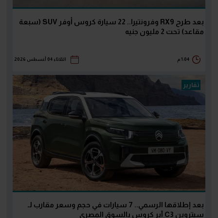
بعد طرح RX9 وفرونتيرا.. 22 سيارة كروس أوفر SUV (سبعة
مقاعد) تحت 2 مليون جنيه
1:04 م
الثلاثاء 04 أغسطس 2026
تقارير
بعد إطلاقها الرسمي.. 7 سيارات في حجم وسعر مقارب لـ
سيتروين C3 آير كروس بالسوق المصري