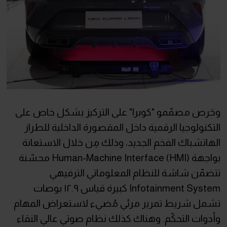
وحَرص مصمّمو "كوبرا" على التركيز بشكل خاص على
التكنولوجيا الرقمية داخل المقصورة الداخلية للطراز
الهاتشباك الفخم الجديد، وذلك مِن خلال الاستعانة
بواجهة Human-Machine Interface (HMI) محسّنة
تتضمّن شاشة للنظام المعلوماتي الترفيهي
Infotainment System كبيرة قياس ١٢.٩ بوصات
تشمل شريط تمرير مرئي مُضيء لاستعراض المهام
وأدوات التحكّم. وهناك كذلك نظام صوتي عالي النقاء