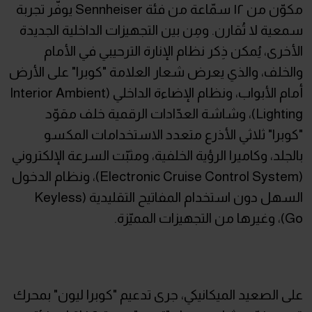
مكوّن من ١٢ سمّاعة من فئة Sennheiser يوفّر تجربة
سمعية لا تُقارن. ومِن بين التجهيزات الداخلية الجديدة
الأخرى، يُمكن ذِكر نظام الإنارة الترحيبي في الأمام
والخلف، والذي يعرض شعار العلامة "كوبرا" على الأرض
أمام الأبواب، ونظام الإضاءة الداخلي (Interior Ambient
Lighting)، وشاشة العدّادات الرقمية خلف مقوّد
"كوبرا" ثلاثي الأذرع متعدد الاستخدامات المكسو
بالجلد، وكاميرا الرؤية الخلفية، ومثبّت السرعة الإلكتروني
(Electronic Cruise Control System)، ونظام الدخول
السهل دون استخدام المفاتيح التقليدية (Keyless
Go)، وغيرها من التجهيزات المميّزة.
على الصعيد الميكانيكي، جرى تدعيم "كوبرا ليون" بمحرك