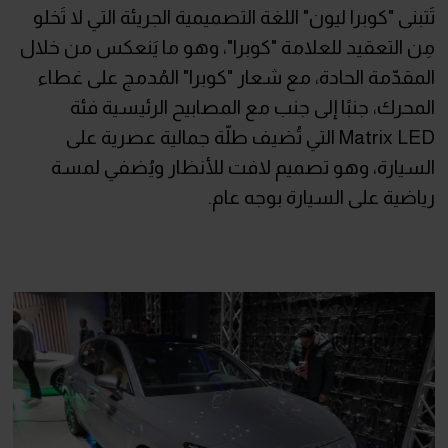
تَتبنى "كوبرا ليون" اللغة التصميمية الجريئة التي لا تَخلو
مِن التعقيد للعلامة "كوبرا"، وهو ما يَنعكس من خلال
المقدّمة الحادة، مع شعار "كوبرا" المُدمج على غطاء
المحرك، جنبًا إلى جنب مع المصابيح الرئيسية فئة
Matrix LED التي تُضيف طلّة جمالية عصرية على
السيارة، وهو تصميم لافت للأنظار ويُضفي لمسة
رياضية على السيارة بوجه عام.