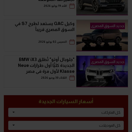
الأحد 19 يوليو 2026
وكيل GAC يستعد لطرح S7 في
جديد السوق المصرى
السوق المصري قريباً
الخميس 02 يوليو 2026
"جلوبال أوتو" تُطلِق BMW iX3
جديد السوق المصرى
الجديدة كليًّا أول طرازات Neue
Klasse لأول مرة في مصر
الثلاثاء 30 يونيو 2026
أسعار السيارات الجديدة
كل الماركات
كل الموديلات