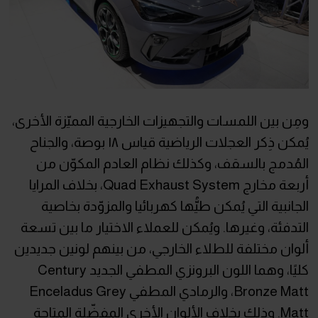
ومِن بين اللمسات والتجهيزات الخارجية المميّزة الأخرى،
يُمكن ذِكر العجلات الرياضية قياس ١٨ بوصة، والجناح
المُدمج بالسقف، وكذلك نظام العادم المكوّن من
أربعة مخارج Quad Exhaust System، بخلاف المرايا
الجانبية التي يُمكن طيُّها كهربائيا والمزوّدة بخاصية
التدفئة، وغيرها. ويُمكن للعملاء الاختيار ما بين تسعة
ألوان مختلفة للطلاء الخارجي، من بينهم لونين جديدين
كليًا، وهما اللون البرونزي المطفي الجديد Century
Bronze Matt، والرمادي المطفي Enceladus Grey
Matt. وذلك بخلاف الألوان الأخرى المفضّلة المتاحة