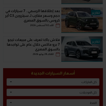
بعد إطلاقها الرسمي.. 7 سيارات في
تقارير
حجم وسعر مقارب لـ سيتروين C3 آير
كروس بالسوق المصري
الأحد 02 أغسطس 2026
فلاش باك| تعرف على مبيعات تيجو
تقارير
7 برو ماكس خلال عام على تواجدها
بالسوق المصري
الثلاثاء 28 يوليو 2026
أسعار السيارات الجديدة
كل الماركات
كل الموديلات
النمط