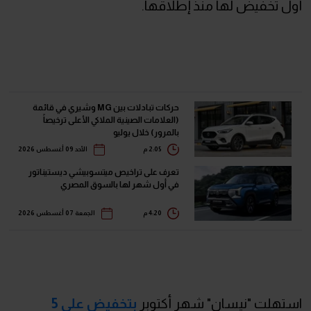
أول تخفيض لها منذ إطلاقها.
حركات تبادلات بين MG وشيري في قائمة
(العلامات الصينية الملاكي الأعلى ترخيصاً
بالمرور) خلال يوليو
2:05 م
الأحد 09 أغسطس 2026
تعرف على تراخيص ميتسوبيشي ديستيناتور
في أول شهر لها بالسوق المصري
4:20 م
الجمعة 07 أغسطس 2026
استهلت "نيسان" شهر أكتوبر
بتخفيض على 5