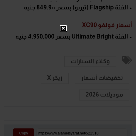
• الفئة Flagship (تيربو) بسعر 849.9٠٠ جنيه
أسعار فولفو XC90
• الفئة Ultimate Bright بسعر 4,950,000 جنيه
وكلاء السيارات
تخفيضات أسعار
زيكر X
موديلات 2026
Copy