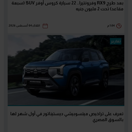
بعد طرح RX9 وفرونتيرا.. 22 سيارة كروس أوفر SUV (سبعة
مقاعد) تحت 2 مليون جنيه
1:04 م
الثلاثاء 04 أغسطس 2026
تقارير
تعرف على تراخيص ميتسوبيشي ديستيناتور في أول شهر لها
بالسوق المصري