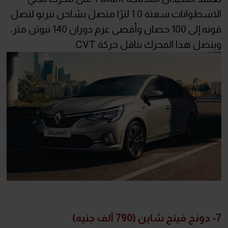
الاسطوانات سعته 1.0 لترًا متصل بشاحن تيربو لتصل
قوته إلى 100 حصان وأقصى عزم دوران 140 نيوتن متر،
ويتصل هذا المحرك بناقل حركة CVT.
7- دونج فينج شاين (790 ألف جنيه)