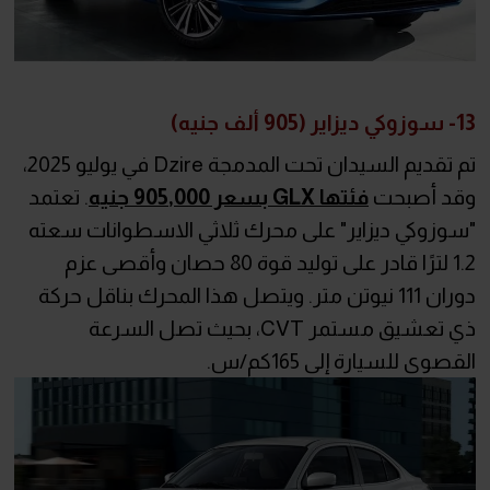
13- سوزوكي ديزاير (905 ألف جنيه)
تم تقديم السيدان تحت المدمجة Dzire في يوليو 2025،
وقد أصبحت
فئتها GLX بسعر 905,000 جنيه
. تعتمد
"سوزوكي ديزاير" على محرك ثلاثي الاسطوانات سعته
1.2 لترًا قادر على توليد قوة 80 حصان وأقصى عزم
دوران 111 نيوتن متر. ويتصل هذا المحرك بناقل حركة
ذي تعشيق مستمر CVT، بحيث تصل السرعة
القصوى للسيارة إلى 165كم/س.