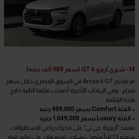
14- شيري أريزو 6 GT (سعر 989 ألف جنيه)
تم تقديم Arrizo 6 GT في السوق المصري خلال شهر
فبراير.. وفي الزيادات الأخيرة أصبحت فئتها الثانية خارج
هذه القائمة.
• الفئة Comfort بسعر 989,000 جنيه
• الفئة Luxury بسعر 1,049,000 جنيه
تعتمد "أريزو6 جي تي" على محرك رباعي الاسطوانات
سعته 1.5 لتراً متصل بشاحن تيربو قادر على توليد قوة