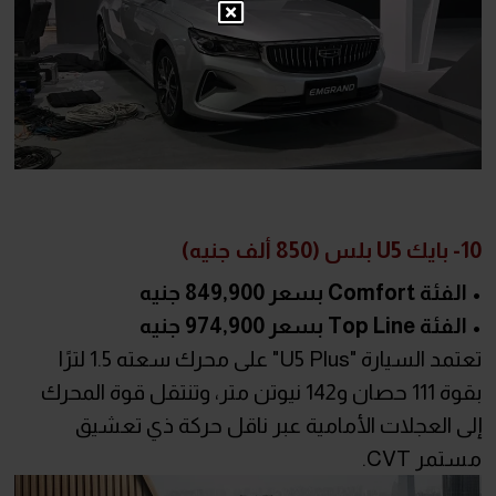
10- بايك U5 بلس (850 ألف جنيه)
• الفئة Comfort بسعر 849,900 جنيه
• الفئة Top Line بسعر 974,900 جنيه
تعتمد السيارة "U5 Plus" على محرك سعته 1.5 لترًا
بقوة 111 حصان و142 نيوتن متر، وتنتقل قوة المحرك
إلى العجلات الأمامية عبر ناقل حركة ذي تعشيق
مستمر CVT.