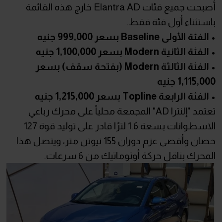
أصبحت جميع فئات Elantra AD خارج هذه القائمة
باستثناء أول فئة فقط.
• الفئة الأولى Baseline بسعر 999,000 جنيه
• الفئة الثانية Modern بسعر 1,100,000 جنيه
• الفئة الثالثة Modern (بفتحة سقف) بسعر
1,115,000 جنيه
• الفئة الرابعة Topline بسعر 1,215,000 جنيه
تعتمد "إلنترا AD" المجمعة محلياً على محرك رباعي
الاسطوانات بسعة 1.6 لترًا قادر على توليد قوة 127
حصان وأقصى عزم دوران 155 نيوتن متر، ويتصل هذا
المحرك بناقل حركة أوتوماتيك من 6 سرعات.