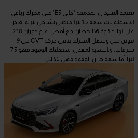
تعتمد السيدان المدمجة "كايي E5" على محرك رباعي
الاسطوانات سعة 1.5 لتراً متصل بشاحن تيربو، قادر
على توليد قوة 156 حصان مع أقصى عزم دوران 230
نيوتن متر، ويتصل المحرك بناقل حركة CVT من 9
سرعات، وبالنسبة لمعدل استهلاك الوقود فهو 7.5
لتراً أما سعة خزان الوقود فهي 50 لتر.