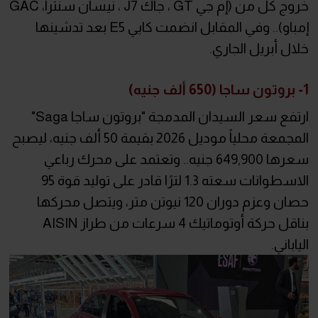
خروج كل من (إم جي GT ، جاك J7 ، نيسان سنترا، GAC
إمباو).. وفي المقابل انضمت كايي E5 بعد تدشينها
خلال أبريل الجاري.
1- بروتون ساجا (650 ألف جنيه)
ارتفع سعر السيدان المدمجة "بروتون ساجا Saga"
المجمعة محلياً موديل 2026 بقيمة 50 ألف جنيه، ليصبح
سعرها 649,900 جنيه.. وتعتمد على محرك رباعي
الاسطوانات سعته 1.3 لترًا قادر على توليد قوة 95
حصان وعزم دوران 120 نيوتن متر، ويتصل محركها
بناقل حركة أوتوماتيك 4 سرعات من طراز AISIN
الياباني.