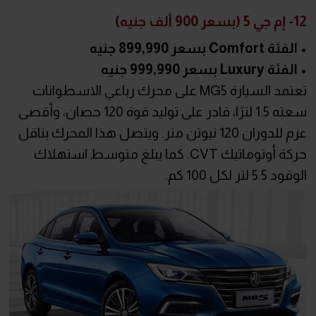
12- إم جي 5 (بسعر 900 ألف جنيه)
• الفئة Comfort بسعر 899,990 جنيه
• الفئة Luxury بسعر 999,990 جنيه
تعتمد السيارة MG5 على محرك رباعي الاسطوانات
سعته 1.5 لترًا، قادر على توليد قوة 120 حصان، وأقصى
عزم للدوران 120 نيوتن متر. ويتصل هذا المحرك بناقل
حركة أوتوماتيك CVT. كما يبلغ متوسط استهلاك
الوقود 5.5 لتر لكل 100 كم.