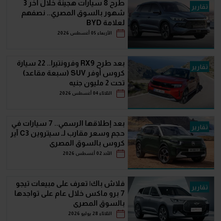
طرح 8 سيارات هجينة خلال آخر 3
تقارير
شهور بالسوق المصري.. نصفهم
لعلامة BYD
الأربعاء 05 أغسطس 2026
بعد طرح RX9 وفرونتيرا.. 22 سيارة
تقارير
كروس أوفر SUV (سبعة مقاعد)
تحت 2 مليون جنيه
الثلاثاء 04 أغسطس 2026
بعد إطلاقها الرسمي.. 7 سيارات في
تقارير
حجم وسعر مقارب لـ سيتروين C3 آير
كروس بالسوق المصري
الأحد 02 أغسطس 2026
فلاش باك| تعرف على مبيعات تيجو
تقارير
7 برو ماكس خلال عام على تواجدها
بالسوق المصري
الثلاثاء 28 يوليو 2026