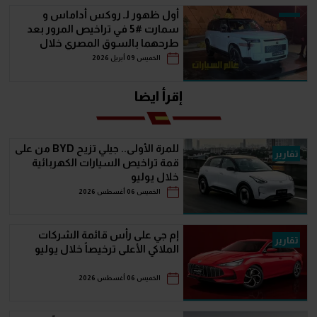
أول ظهور لـ روكس أداماس و
سمارت #5 في تراخيص المرور بعد
طرحهما بالسوق المصري خلال
مارس
الخميس 09 أبريل 2026
إقرأ ايضا
للمرة الأولى.. جيلي تزيح BYD من على
تقارير
قمة تراخيص السيارات الكهربائية
خلال يوليو
الخميس 06 أغسطس 2026
إم جي على رأس قائمة الشركات
تقارير
الملاكي الأعلى ترخيصاً خلال يوليو
الخميس 06 أغسطس 2026