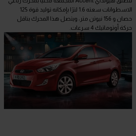
تنطلق هيونداي Accent المجمعة محلياً بمحرك رباعي
الاسطوانات سعته 1.6 لترًا بإمكانه توليد قوة 125
حصان و 156 نيوتن متر، ويتصل هذا المحرك بناقل
حركة أوتوماتيك 4 سرعات.