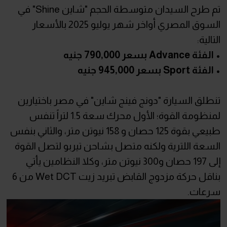
تم طرح السيدان متوسطة الحجم "شاين Shine" في
السوق المصري أواخر شهر يوليو 2025 بالأسعار
التالية:
• الفئة Advance بسعر 790,000 جنيه
• الفئة Sport بسعر 945,000 جنيه
تنطلق السيارة "دونج فينج شاين" في مصر باختيارين
لمنظومة القوة؛ الأول محرك سعة 1.5 لتراً تنفس
طبيعي بقوة 125 حصان و 158 نيوتن متر، والثاني بنفس
السعة اللترية ولكنه متصل بشاحن تيربو لتصل القوة
إلى 197 حصان و300 نيوتن متر، وكلا النظامين يأتي
بناقل حركة مزدوج القابض تبريد زيت Wet DCT من 6
سرعات.