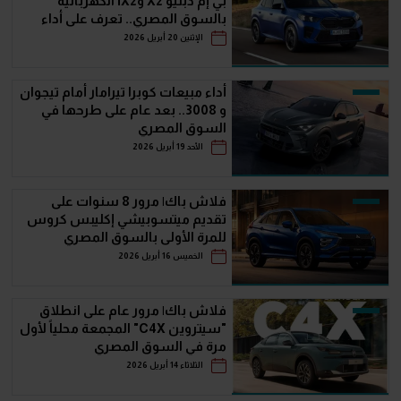
بي إم دبليو X2 وiX2 الكهربائية
بالسوق المصري.. تعرف على أداء
مبيعاتهما
الإثنين 20 أبريل 2026
أداء مبيعات كوبرا تيرامار أمام تيجوان
و 3008.. بعد عام على طرحها في
السوق المصري
الأحد 19 أبريل 2026
فلاش باك| مرور 8 سنوات على
تقديم ميتسوبيشي إكليبس كروس
للمرة الأولى بالسوق المصري
الخميس 16 أبريل 2026
فلاش باك| مرور عام على انطلاق
"سيتروين C4X" المجمعة محلياً لأول
مرة في السوق المصري
الثلاثاء 14 أبريل 2026